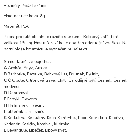
Rozměry: 76×21×24mm
Hmotnost celková: 8g
Materiál: PLA
Popis: produkt obsahuje razidlo s textem "Bobkový list" (font
velikost 15mm). Hmatník razítka je opatřen orientační značkou. Na
horní ploše hmatníku je vyznačen reliéf textu.
Samostatně lze objednat:
A
Ačokča, Anýz, Arnika
B
Barborka, Bazalka, Bobkový list, Brutnák, Bylinky
C Č
Cibule, Citrónová tráva, Chilli, Čarodějné býlí, Česnek, Česnek
medvědí
D
Dobromysl
F
Fenykl, Flowers
H
Heřmánek, Hyacint
J
Jablečník, Jarní směs
K
Kedlubna, Kedlubny, Kmín, Kontryhel, Kopr, Kopretina, Kopřiva,
Koriandr, Kozičky, Kostival, Kudrnka
L
Levandule, Libeček, Lipový květ,