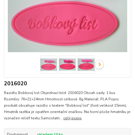
2016020
Razidlo Bobkový list Objednací kód: 2016020 Obsah sady: 1 kus
Rozměry: 76×21×24mm Hmotnost celková: 8g Materiál: PLA Popis:
produkt obsahuje razidlo s textem "Bobkový list" (font velikost 15mm).
Hmatník razítka je opatřen orientační značkou. Na horní ploše hmatníku je
vyznačen reliéf textu.Samostatn...
celý popis
Dostupnost
skladem 10 ks