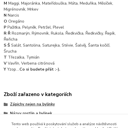
M
Maggi, Majoránka, Mateřídouška, Máta, Meduňka, Měsíček,
Migrénovník, Mrkev
N
Narcis
O
Oregáno
P
Pažitka, Pelyněk, Petržel, Plevel
R Ř
Rozmarýn, Rýmovník, Rukola, Ředkvička, Ředkvičky, Řepík,
Řeřicha
S Š
Salát, Santolina, Saturejka, Stévie, Šalvěj, Šanta kočičí,
Šrucha
T
Třezalka, Tymián
V
Vavřín, Verbena citrónová
Y
Yzop....
Co si budete přát :-).
Zboží zařazeno v kategoriích
Zápichy nejen na bylinky
Názvy rostlin a bylinek
Abecedy, číselníky, slova
Tento web používá k poskytování služeb a analýze návštěvnosti