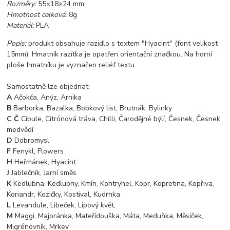
Rozměry:
55×18×24 mm
Hmotnost celková:
8g
Materiál:
PLA
Popis:
produkt obsahuje razidlo s textem "Hyacint" (font velikost
15mm). Hmatník razítka je opatřen orientační značkou. Na horní
ploše hmatníku je vyznačen reliéf textu.
Samostatně lze objednat:
A
Ačokča, Anýz, Arnika
B
Barborka, Bazalka, Bobkový list, Brutnák, Bylinky
C Č
Cibule, Citrónová tráva, Chilli, Čarodějné býlí, Česnek, Česnek
medvědí
D
Dobromysl
F
Fenykl, Flowers
H
Heřmánek, Hyacint
J
Jablečník, Jarní směs
K
Kedlubna, Kedlubny, Kmín, Kontryhel, Kopr, Kopretina, Kopřiva,
Koriandr, Kozičky, Kostival, Kudrnka
L
Levandule, Libeček, Lipový květ,
M
Maggi, Majoránka, Mateřídouška, Máta, Meduňka, Měsíček,
Migrénovník, Mrkev