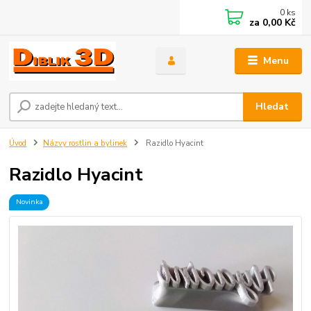
0
ks
za
0,00 Kč
Menu
Hledat
Úvod
Názvy rostlin a bylinek
Razidlo Hyacint
Razidlo Hyacint
Novinka