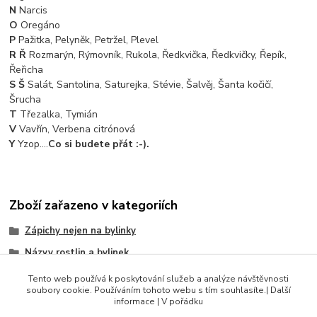
N
Narcis
O
Oregáno
P
Pažitka, Pelyněk, Petržel, Plevel
R Ř
Rozmarýn, Rýmovník, Rukola, Ředkvička, Ředkvičky, Řepík,
Řeřicha
S Š
Salát, Santolina, Saturejka, Stévie, Šalvěj, Šanta kočičí,
Šrucha
T
Třezalka, Tymián
V
Vavřín, Verbena citrónová
Y
Yzop....
Co si budete přát :-).
Zboží zařazeno v kategoriích
Zápichy nejen na bylinky
Názvy rostlin a bylinek
Abecedy, číselníky, slova
Tento web používá k poskytování služeb a analýze návštěvnosti
soubory cookie. Používáním tohoto webu s tím souhlasíte.| Další
Slova (bylinky)
informace | V pořádku