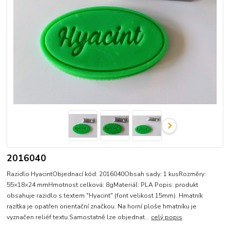
2016040
Razidlo HyacintObjednací kód: 2016040Obsah sady: 1 kusRozměry:
55×18×24 mmHmotnost celková: 8gMateriál: PLA Popis: produkt
obsahuje razidlo s textem "Hyacint" (font velikost 15mm). Hmatník
razítka je opatřen orientační značkou. Na horní ploše hmatníku je
vyznačen reliéf textu.Samostatně lze objednat...
celý popis