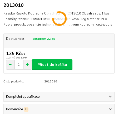
2013010
Razidlo Razidlo Kopretina Objednací kód: 2013010 Obsah sady: 1 kus
Rozměry razidel: 88×50×12mm Hmotnost celková: 12g Materiál: PLA
Popis: produkt obsahuje jedno razidlo s motivem kopretiny.
celý popis
Dostupnost
skladem 22 ks
125 Kč
/
ks
103 Kč
bez DPH
Přidat do košíku
Číslo produktu:
2013010
Kompletní specifikace
Komentáře
0