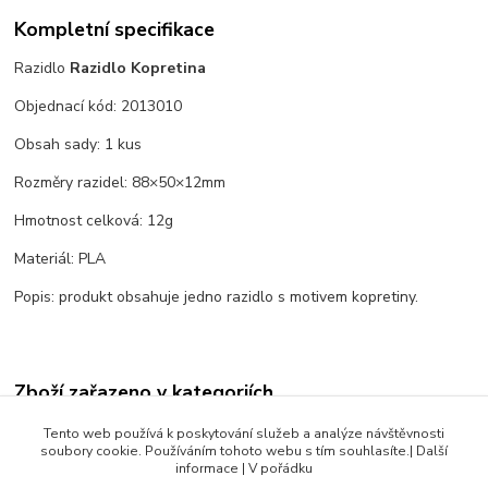
Kompletní specifikace
Razidlo
Razidlo Kopretina
Objednací kód: 2013010
Obsah sady: 1 kus
Rozměry razidel: 88×50×12mm
Hmotnost celková: 12g
Materiál: PLA
Popis: produkt obsahuje jedno razidlo s motivem kopretiny.
Zboží zařazeno v kategoriích
Rostliny a květiny
Tento web používá k poskytování služeb a analýze návštěvnosti
soubory cookie. Používáním tohoto webu s tím souhlasíte.| Další
Květy a květiny
informace | V pořádku