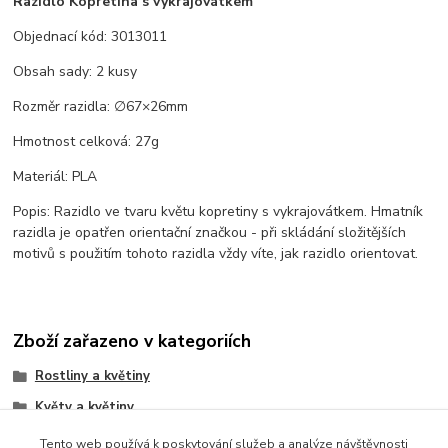
Razidlo Kopretina s vykrajovátkem
Objednací kód: 3013011
Obsah sady: 2 kusy
Rozměr razidla: ∅67×26mm
Hmotnost celková: 27g
Materiál: PLA
Popis: Razidlo ve tvaru květu kopretiny s vykrajovátkem. Hmatník
razidla je opatřen orientační značkou - při skládání složitějších
motivů s použitím tohoto razidla vždy víte, jak razidlo orientovat.
Zboží zařazeno v kategoriích
Rostliny a květiny
Květy a květiny
Razidla na zakázku
Tento web používá k poskytování služeb a analýze návštěvnosti