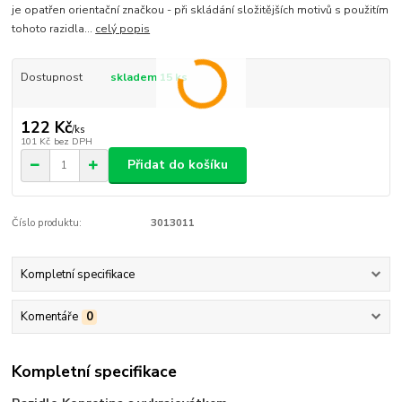
je opatřen orientační značkou - při skládání složitějších motivů s použitím
tohoto razidla...
celý popis
Dostupnost
skladem 15 ks
122 Kč
/
ks
101 Kč
bez DPH
Přidat do košíku
Číslo produktu:
3013011
Kompletní specifikace
Komentáře
0
Kompletní specifikace