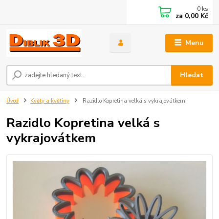
0
ks
za
0,00 Kč
Menu
Hledat
Úvod
Květy a květiny
Razidlo Kopretina velká s vykrajovátkem
Razidlo Kopretina velká s
vykrajovátkem