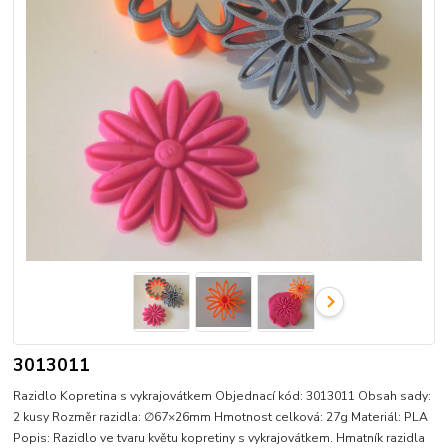
3013011
Razidlo Kopretina s vykrajovátkem Objednací kód: 3013011 Obsah sady:
2 kusy Rozměr razidla: ∅67×26mm Hmotnost celková: 27g Materiál: PLA
Popis: Razidlo ve tvaru květu kopretiny s vykrajovátkem. Hmatník razidla