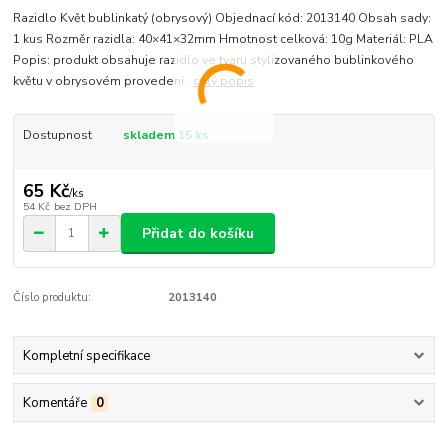
Razidlo Květ bublinkatý (obrysový) Objednací kód: 2013140 Obsah sady:
1 kus Rozměr razidla: 40×41×32mm Hmotnost celková: 10g Materiál: PLA
Popis: produkt obsahuje razidlo ve tvaru stylizovaného bublinkového
květu v obrysovém provedení.
celý popis
Dostupnost
skladem 15 ks
65 Kč
/
ks
54 Kč
bez DPH
Přidat do košíku
Číslo produktu:
2013140
Kompletní specifikace
Komentáře
0