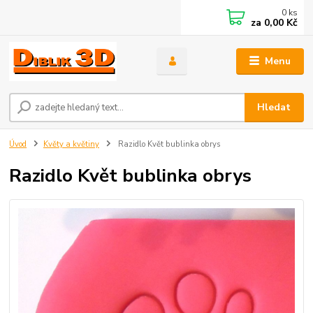
0
ks
za
0,00 Kč
Menu
Hledat
Úvod
Květy a květiny
Razidlo Květ bublinka obrys
Razidlo Květ bublinka obrys