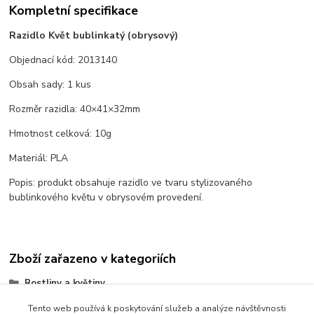
Kompletní specifikace
Razidlo Květ bublinkatý (obrysový)
Objednací kód: 2013140
Obsah sady: 1 kus
Rozměr razidla: 40×41×32mm
Hmotnost celková: 10g
Materiál: PLA
Popis: produkt obsahuje razidlo ve tvaru stylizovaného
bublinkového květu v obrysovém provedení.
Zboží zařazeno v kategoriích
Rostliny a květiny
Květy a květiny
Tento web používá k poskytování služeb a analýze návštěvnosti