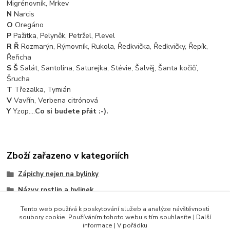
Migrénovník, Mrkev
N
Narcis
O
Oregáno
P
Pažitka, Pelyněk, Petržel, Plevel
R Ř
Rozmarýn, Rýmovník, Rukola, Ředkvička, Ředkvičky, Řepík,
Řeřicha
S Š
Salát, Santolina, Saturejka, Stévie, Šalvěj, Šanta kočičí,
Šrucha
T
Třezalka, Tymián
V
Vavřín, Verbena citrónová
Y
Yzop....
Co si budete přát :-).
Zboží zařazeno v kategoriích
Zápichy nejen na bylinky
Názvy rostlin a bylinek
Abecedy, číselníky, slova
Tento web používá k poskytování služeb a analýze návštěvnosti
soubory cookie. Používáním tohoto webu s tím souhlasíte.| Další
Slova (bylinky)
informace | V pořádku