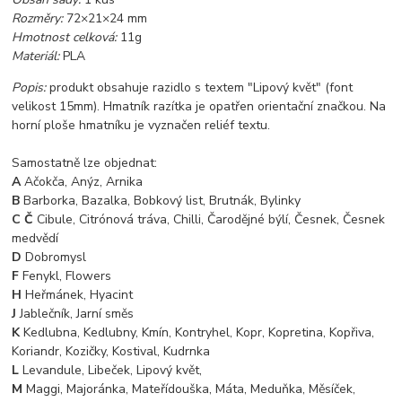
Rozměry:
72×21×24 mm
Hmotnost celková:
11g
Materiál:
PLA
Popis:
produkt obsahuje razidlo s textem "Lipový květ" (font
velikost 15mm). Hmatník razítka je opatřen orientační značkou. Na
horní ploše hmatníku je vyznačen reliéf textu.
Samostatně lze objednat:
A
Ačokča, Anýz, Arnika
B
Barborka, Bazalka, Bobkový list, Brutnák, Bylinky
C Č
Cibule, Citrónová tráva, Chilli, Čarodějné býlí, Česnek, Česnek
medvědí
D
Dobromysl
F
Fenykl, Flowers
H
Heřmánek, Hyacint
J
Jablečník, Jarní směs
K
Kedlubna, Kedlubny, Kmín, Kontryhel, Kopr, Kopretina, Kopřiva,
Koriandr, Kozičky, Kostival, Kudrnka
L
Levandule, Libeček, Lipový květ,
M
Maggi, Majoránka, Mateřídouška, Máta, Meduňka, Měsíček,