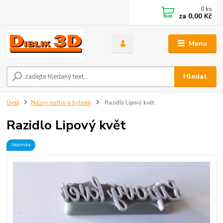
0
ks
za
0,00 Kč
Menu
Hledat
Úvod
Názvy rostlin a bylinek
Razidlo Lipový květ
Razidlo Lipový květ
Novinka