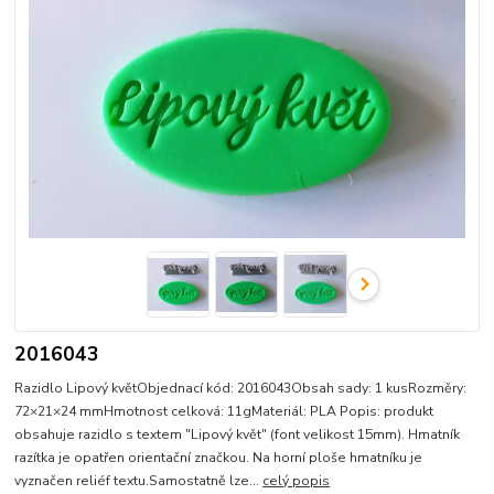
2016043
Razidlo Lipový květObjednací kód: 2016043Obsah sady: 1 kusRozměry:
72×21×24 mmHmotnost celková: 11gMateriál: PLA Popis: produkt
obsahuje razidlo s textem "Lipový květ" (font velikost 15mm). Hmatník
razítka je opatřen orientační značkou. Na horní ploše hmatníku je
vyznačen reliéf textu.Samostatně lze...
celý popis