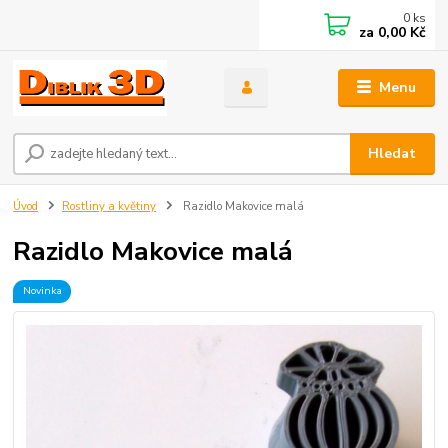
0
ks
za
0,00 Kč
Menu
Hledat
Úvod
Rostliny a květiny
Razidlo Makovice malá
Razidlo Makovice malá
Novinka