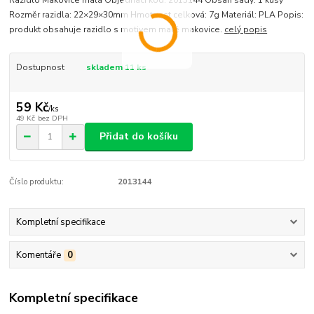
Razidlo Makovice malá Objednací kód: 2013144 Obsah sady: 1 kusy
Rozměr razidla: 22×29×30mm Hmotnost celková: 7g Materiál: PLA Popis:
produkt obsahuje razidlo s motivem malé makovice.
celý popis
Dostupnost
skladem 11 ks
59 Kč
/
ks
49 Kč
bez DPH
Přidat do košíku
Číslo produktu:
2013144
Kompletní specifikace
Komentáře
0
Kompletní specifikace