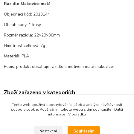
Razidlo Makovice malá
Objednací kód: 2013144
Obsah sady: 1 kusy
Rozměr razidla: 22×29×30mm
Hmotnost celková: 7g
Materiál: PLA
Popis: produkt obsahuje razidlo s motivem malé makovice.
Zboží zařazeno v kategoriích
Rostliny a květiny
Tento web používá k poskytování služeb a analýze návštěvnosti
soubory cookie. Používáním tohoto webu s tím souhlasíte.| Další
Květy a květiny
informace | V pořádku
Souhlasím
Nastavení