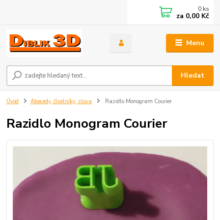
0
ks
za
0,00 Kč
Menu
Hledat
Úvod
Abecedy, číselníky, slova
Razidlo Monogram Courier
Razidlo Monogram Courier