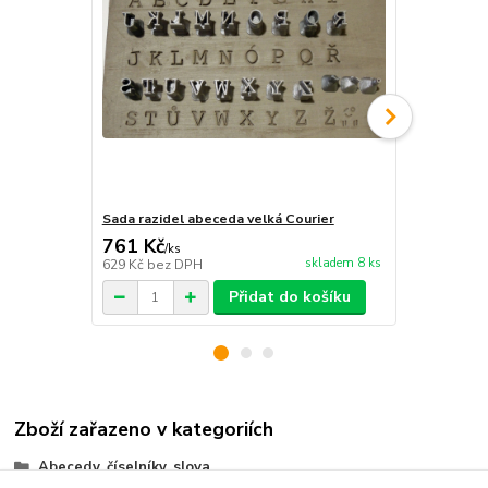
Sada razidel abeceda velká Courier
Sada razidel
761 Kč
499 Kč
/
ks
/
ks
skladem 8 ks
629 Kč
bez DPH
412 Kč
bez 
Přidat do košíku
Zboží zařazeno v kategoriích
Abecedy, číselníky, slova