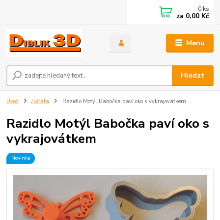
0
ks
za
0,00 Kč
Menu
Hledat
Úvod
Zvířata
Razidlo Motýl Babočka paví oko s vykrajovátkem
Razidlo Motýl Babočka paví oko s
vykrajovátkem
Novinka