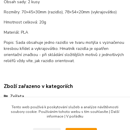
Obsah sady: 2 kusy
Rozměry: 70×45×30mm (razidlo), 78×54×20mm (vykrajovátko)
Hmotnost celková: 20g
Materiál: PLA
Popis: Sada obsahuje jedno razidlo ve tvaru motýla s vyznačenou
kresbou křídel a vykrajovátko. Hmatník razidla je opatřen
orientační značkou - při skládání složitějších motivů z jednotlivých
reliéfů vždy víte, jak razidlo orientovat.
Zboží zařazeno v kategoriích
Zvířata
Sady razidel
Tento web používá k poskytování služeb a analýze návštěvnosti
soubory cookie. Používáním tohoto webu s tím souhlasíte.| Další
Produkty do 500 Kč
informace | V pořádku