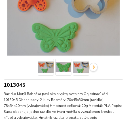
1013045
Razidlo Motýl Babočka paví oko s vykrajovátkem Objednací kód:
1013045 Obsah sady: 2 kusy Rozměry: 70×45×30mm (razidlo),
78×54×20mm (vykrajovátko) Hmotnost celková: 20g Materiál: PLA Popis:
Sada obsahuje jedno razidlo ve tvaru motýla s vyznačenou kresbou
křídel a vykrajovátko. Hmatník razidla je opat...
celý popis