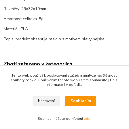
Rozměry: 29×32×10mm
Hmotnost celková: 5g
Materiál: PLA
Popis: produkt obsahuje razidlo s motivem hlavy pejska.
Zboží zařazeno v kategoriích
Zvířata
Tento web používá k poskytování služeb a analýze návštěvnosti
soubory cookie. Používáním tohoto webu s tím souhlasíte.| Další
Produkty do 100 Kč
informace | V pořádku
Souhlasím
Nastavení
DIBLIK3D.CZ ©2026, Razidla a dekorační nástroje pro keramiku.
Souhlas můžete odmítnout
zde
.
Vytvořeno na
Eshop-rychle.cz