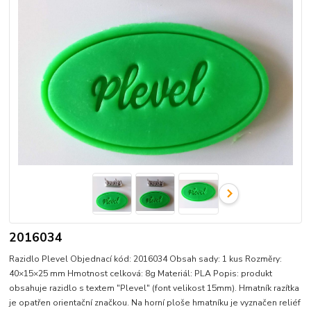
2016034
Razidlo Plevel Objednací kód: 2016034 Obsah sady: 1 kus Rozměry:
40×15×25 mm Hmotnost celková: 8g Materiál: PLA Popis: produkt
obsahuje razidlo s textem "Plevel" (font velikost 15mm). Hmatník razítka
je opatřen orientační značkou. Na horní ploše hmatníku je vyznačen reliéf