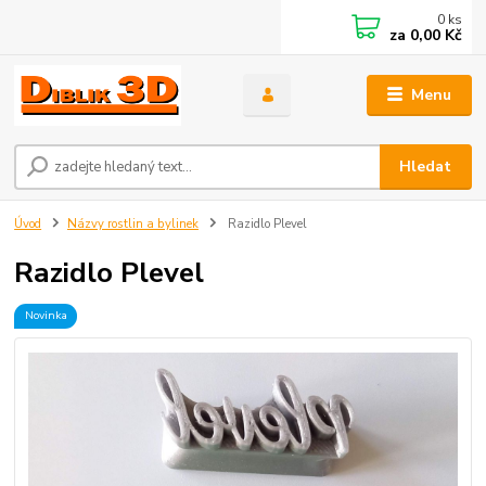
0
ks
za
0,00 Kč
Menu
Hledat
Úvod
Názvy rostlin a bylinek
Razidlo Plevel
Razidlo Plevel
Novinka