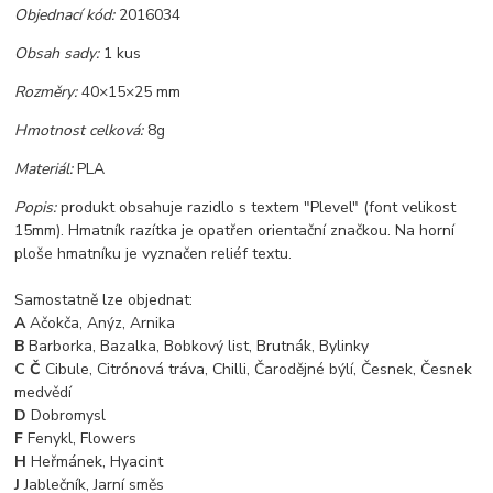
Objednací kód:
2016034
Obsah sady:
1 kus
Rozměry:
40×15×25 mm
Hmotnost celková:
8g
Materiál:
PLA
Popis:
produkt obsahuje razidlo s textem "Plevel" (font velikost
15mm). Hmatník razítka je opatřen orientační značkou. Na horní
ploše hmatníku je vyznačen reliéf textu.
Samostatně lze objednat:
A
Ačokča, Anýz, Arnika
B
Barborka, Bazalka, Bobkový list, Brutnák, Bylinky
C Č
Cibule, Citrónová tráva, Chilli, Čarodějné býlí, Česnek, Česnek
medvědí
D
Dobromysl
F
Fenykl, Flowers
H
Heřmánek, Hyacint
J
Jablečník, Jarní směs