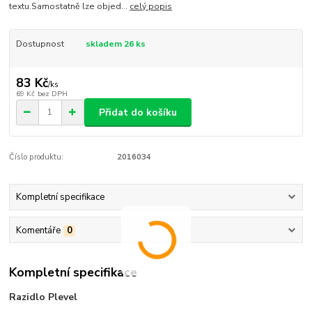
textu.Samostatně lze objed...
celý popis
Dostupnost
skladem 26 ks
83 Kč
/
ks
69 Kč
bez DPH
Přidat do košíku
Číslo produktu:
2016034
Kompletní specifikace
Komentáře
0
Kompletní specifikace
Razidlo Plevel