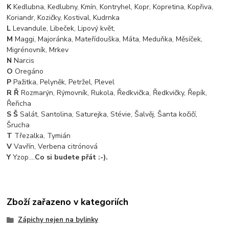
K
Kedlubna, Kedlubny, Kmín, Kontryhel, Kopr, Kopretina, Kopřiva,
Koriandr, Kozičky, Kostival, Kudrnka
L
Levandule, Libeček, Lipový květ,
M
Maggi, Majoránka, Mateřídouška, Máta, Meduňka, Měsíček,
Migrénovník, Mrkev
N
Narcis
O
Oregáno
P
Pažitka, Pelyněk, Petržel, Plevel
R Ř
Rozmarýn, Rýmovník, Rukola, Ředkvička, Ředkvičky, Řepík,
Řeřicha
S Š
Salát, Santolina, Saturejka, Stévie, Šalvěj, Šanta kočičí,
Šrucha
T
Třezalka, Tymián
V
Vavřín, Verbena citrónová
Y
Yzop....
Co si budete přát :-).
Zboží zařazeno v kategoriích
Zápichy nejen na bylinky