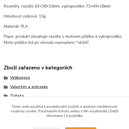
Rozměry: razidlo 63×38×10mm, vykrajovátko 72×49×18mm
Hmotnost celková: 15g
Materiál: PLA
Popis: produkt obsahuje razidlo s motivem ptáčka a vykrajovátko.
Motiv ptáčka má po obvodu naznačeno "obšití".
Zboží zařazeno v kategoriích
Velikonoce
Valentýn a srdcovky
Zvířata
Sady razidel
Tento web používá k poskytování služeb a analýze návštěvnosti
soubory cookie. Používáním tohoto webu s tím souhlasíte.| Další
Produkty do 100 Kč
informace | V pořádku