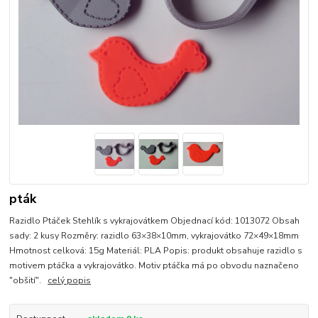
pták
Razidlo Ptáček Stehlík s vykrajovátkem Objednací kód: 1013072 Obsah
sady: 2 kusy Rozměry: razidlo 63×38×10mm, vykrajovátko 72×49×18mm
Hmotnost celková: 15g Materiál: PLA Popis: produkt obsahuje razidlo s
motivem ptáčka a vykrajovátko. Motiv ptáčka má po obvodu naznačeno
"obšití".
celý popis