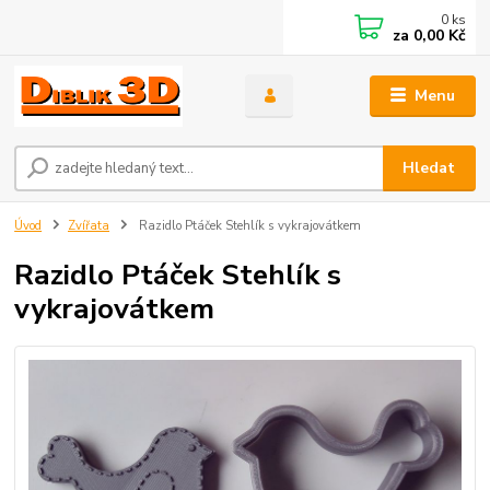
0
ks
za
0,00 Kč
Menu
Hledat
Úvod
Zvířata
Razidlo Ptáček Stehlík s vykrajovátkem
Razidlo Ptáček Stehlík s
vykrajovátkem