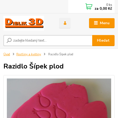
0
ks
za
0,00 Kč
Menu
Hledat
Úvod
Rostliny a květiny
Razidlo Šípek plod
Razidlo Šípek plod