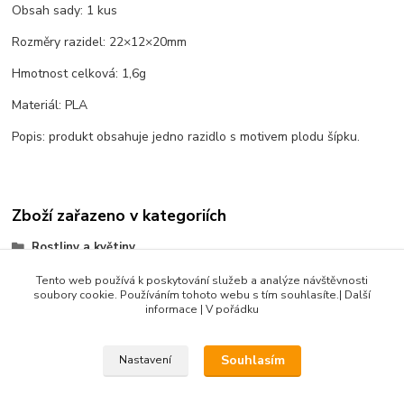
Obsah sady: 1 kus
Rozměry razidel: 22×12×20mm
Hmotnost celková: 1,6g
Materiál: PLA
Popis: produkt obsahuje jedno razidlo s motivem plodu šípku.
Zboží zařazeno v kategoriích
Rostliny a květiny
Květy a květiny
Tento web používá k poskytování služeb a analýze návštěvnosti
soubory cookie. Používáním tohoto webu s tím souhlasíte.| Další
Listy, lístečky a větvičky
informace | V pořádku
Souhlasím
Nastavení
DIBLIK3D.CZ ©2026, Razidla a dekorační nástroje pro keramiku.