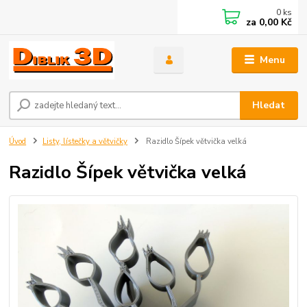
0
ks
za
0,00 Kč
Menu
Hledat
Úvod
Listy, lístečky a větvičky
Razidlo Šípek větvička velká
Razidlo Šípek větvička velká