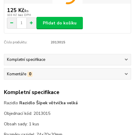
125 Kč
/
ks
103 Kč
bez DPH
Přidat do košíku
Číslo produktu:
2013015
Kompletní specifikace
Komentáře
0
Kompletní specifikace
Razidlo
Razidlo Šípek větvička velká
Objednací kód: 2013015
Obsah sady: 1 kus
Rozměry razidel: 74×70×20mm