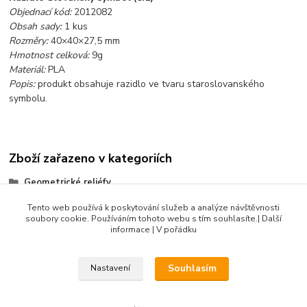
Objednací kód:
2012082
Obsah sady:
1 kus
Rozměry:
40×40×27,5 mm
Hmotnost celková:
9g
Materiál:
PLA
Popis:
produkt obsahuje razidlo ve tvaru staroslovanského
symbolu.
Zboží zařazeno v kategoriích
Geometrické reliéfy
Symbolika, mandaly
Tento web používá k poskytování služeb a analýze návštěvnosti
soubory cookie. Používáním tohoto webu s tím souhlasíte.| Další
Produkty do 100 Kč
informace | V pořádku
Souhlasím
Nastavení
DIBLIK3D.CZ ©2026, Razidla a dekorační nástroje pro keramiku.