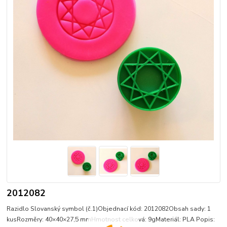
2012082
Razidlo Slovanský symbol (č.1)Objednací kód: 2012082Obsah sady: 1
kusRozměry: 40×40×27,5 mmHmotnost celková: 9gMateriál: PLA Popis: