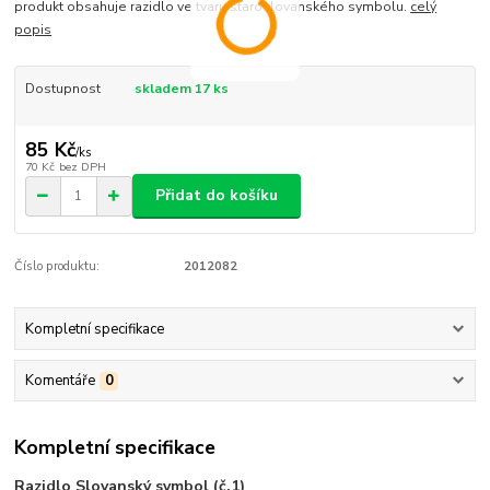
produkt obsahuje razidlo ve tvaru staroslovanského symbolu.
celý
popis
Dostupnost
skladem 17 ks
85 Kč
/
ks
70 Kč
bez DPH
Přidat do košíku
Číslo produktu:
2012082
Kompletní specifikace
Komentáře
0
Kompletní specifikace
Razidlo Slovanský symbol (č.1)