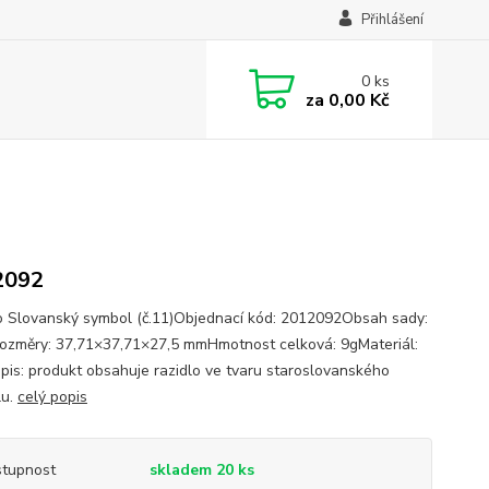
Přihlášení
0
ks
za
0,00 Kč
2092
o Slovanský symbol (č.11)Objednací kód: 2012092Obsah sady:
ozměry: 37,71×37,71×27,5 mmHmotnost celková: 9gMateriál:
pis: produkt obsahuje razidlo ve tvaru staroslovanského
lu.
celý popis
tupnost
skladem 20 ks