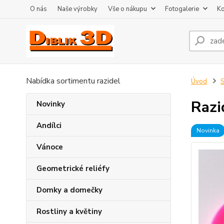
O nás
Naše výrobky
Vše o nákupu
Fotogalerie
Ko
Nabídka sortimentu razidel
Úvod
S
Razi
Novinky
Andílci
Novinka
Vánoce
Geometrické reliéfy
Domky a domečky
Rostliny a květiny