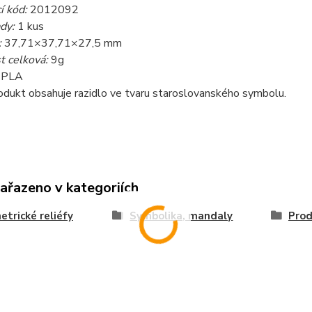
í kód:
2012092
dy:
1 kus
:
37,71×37,71×27,5 mm
 celková:
9g
: PLA
odukt obsahuje razidlo ve tvaru staroslovanského symbolu.
zařazeno v kategoriích
trické reliéfy
Symbolika, mandaly
Prod