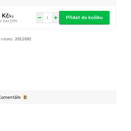
 Kč
/
ks
Přidat do košíku
Kč
bez DPH
roduktu:
2012092
Komentáře
0