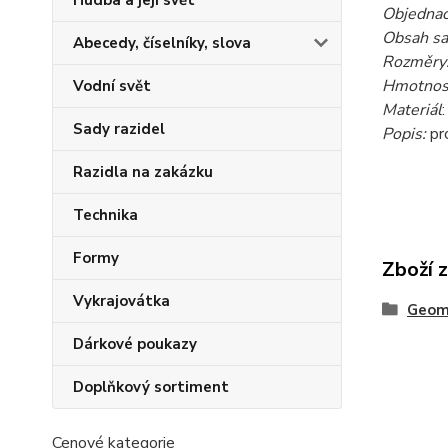
Hudba a její svět
Objednac
Obsah sa
Abecedy, číselníky, slova
Rozměry
Hmotnost
Vodní svět
Materiál
Sady razidel
Popis:
pr
Razidla na zakázku
Technika
Formy
Zboží 
Vykrajovátka
Geome
Dárkové poukazy
Doplňkový sortiment
Cenové kategorie