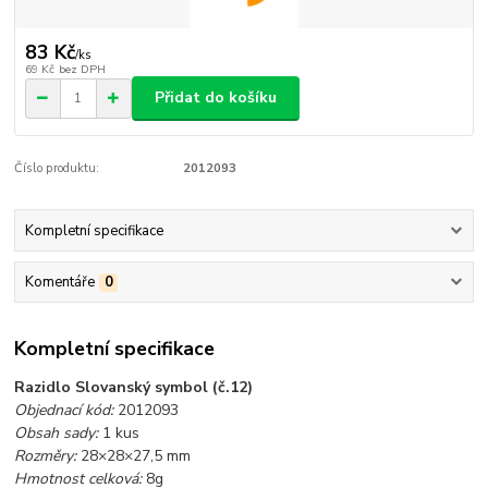
83 Kč
/
ks
69 Kč
bez DPH
Přidat do košíku
Číslo produktu:
2012093
Kompletní specifikace
Komentáře
0
Kompletní specifikace
Razidlo Slovanský symbol (č.12)
Objednací kód:
2012093
Obsah sady:
1 kus
Rozměry:
28×28×27,5 mm
Hmotnost celková:
8g