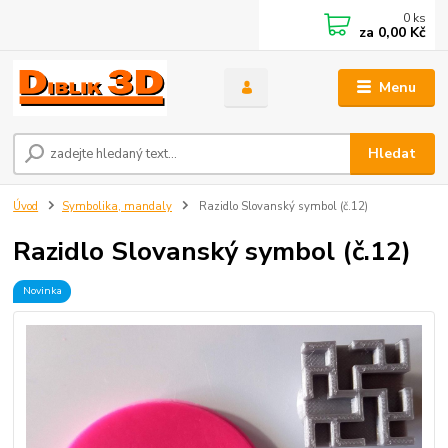
0
ks
za
0,00 Kč
Menu
Hledat
Úvod
Symbolika, mandaly
Razidlo Slovanský symbol (č.12)
Razidlo Slovanský symbol (č.12)
Novinka