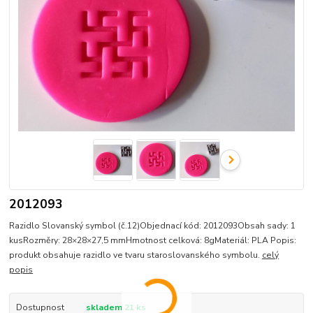
2012093
Razidlo Slovanský symbol (č.12)Objednací kód: 2012093Obsah sady: 1
kusRozměry: 28×28×27,5 mmHmotnost celková: 8gMateriál: PLA Popis:
produkt obsahuje razidlo ve tvaru staroslovanského symbolu.
celý
popis
Dostupnost
skladem 21 ks