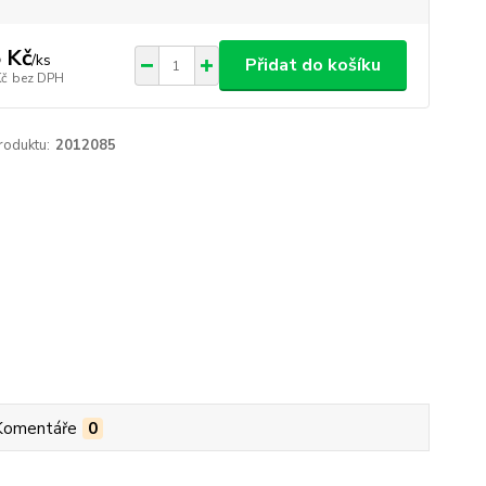
 Kč
/
ks
Přidat do košíku
Kč
bez DPH
roduktu:
2012085
Komentáře
0