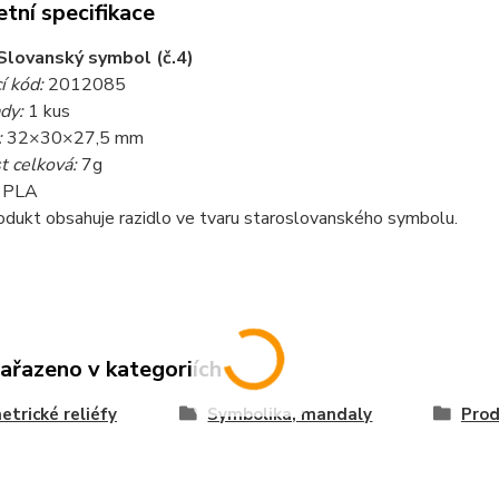
tní specifikace
Slovanský symbol (č.4)
í kód:
2012085
ady:
1 kus
:
32×30×27,5 mm
 celková:
7g
PLA
odukt obsahuje razidlo ve tvaru staroslovanského symbolu.
zařazeno v kategoriích
trické reliéfy
Symbolika, mandaly
Prod