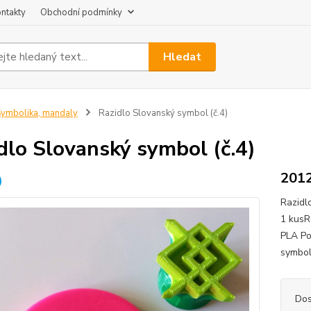
ntakty
Obchodní podmínky
Hledat
ymbolika, mandaly
Razidlo Slovanský symbol (č.4)
dlo Slovanský symbol (č.4)
201
Razidl
1 kusR
PLA Po
symbo
Dos