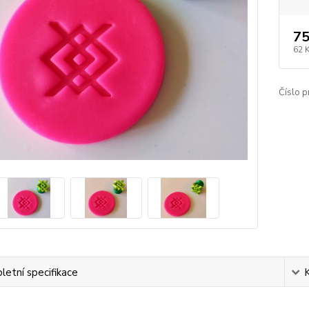
75
62 
Číslo p
etní specifikace