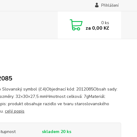
Přihlášení
0
ks
za
0,00 Kč
2085
o Slovanský symbol (č.4)Objednací kód: 2012085Obsah sady:
ozměry: 32×30×27,5 mmHmotnost celková: 7gMateriál:
pis: produkt obsahuje razidlo ve tvaru staroslovanského
lu.
celý popis
tupnost
skladem 20 ks