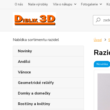
O nás
Naše výrobky
Vše o nákupu
Fotogalerie
Ko
Nabídka sortimentu razidel
Úvod
S
Razi
Novinky
Andílci
Novinka
Vánoce
Geometrické reliéfy
Domky a domečky
Rostliny a květiny