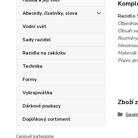
Hudba a její svět
Komple
Abecedy, číselníky, slova
Razidlo 
Objednac
Vodní svět
Obsah s
Rozměry
Sady razidel
Hmotnost
Materiál:
Razidla na zakázku
Popis:
pr
Technika
Formy
Vykrajovátka
Zboží 
Dárkové poukazy
Geome
Doplňkový sortiment
Cenové kategorie