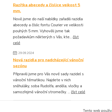
Razítka abecedy a číslice veikost 5
mm.
Nově jsme do naší nabídky zařadili razidla
abecedy a číslic fontu Courier ve velikosti
pouhých 5 mm. Vyhověli jsme tak
požadavkům některých s Vás, kte...
číst
celé
29.09.2024
Nová razidla pro nadcházející vánoční
sezónu
Připravili jsme pro Vás nové sady razidel s
vánoční tématikou. Najdete v nich
sněhuláky, soba Rudolfa, anděla, vločky a
samozřejmě vánoční stromečky. ...
číst celé
Zobrazit všechny novinky
Tento web používá