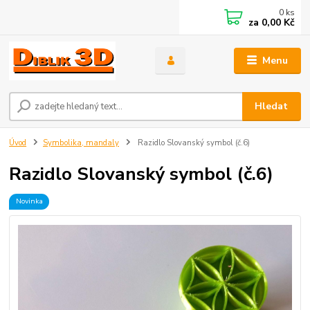
0
ks
za
0,00 Kč
Menu
Hledat
Úvod
Symbolika, mandaly
Razidlo Slovanský symbol (č.6)
Razidlo Slovanský symbol (č.6)
Novinka