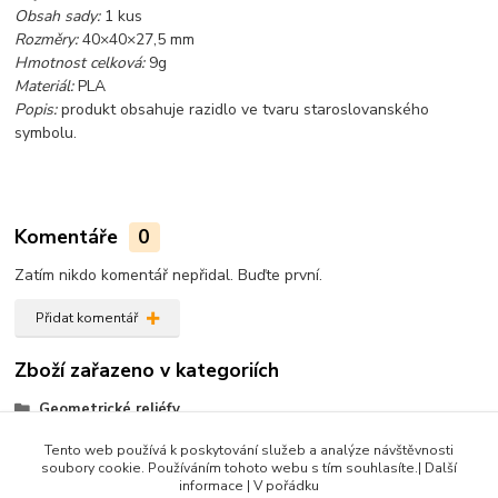
Obsah sady:
1 kus
Rozměry:
40×40×27,5 mm
Hmotnost celková:
9g
Materiál:
PLA
Popis:
produkt obsahuje razidlo ve tvaru staroslovanského
symbolu.
Komentáře
0
Zatím nikdo komentář nepřidal. Buďte první.
Přidat komentář
Zboží zařazeno v kategoriích
Geometrické reliéfy
Symbolika, mandaly
Tento web používá k poskytování služeb a analýze návštěvnosti
soubory cookie. Používáním tohoto webu s tím souhlasíte.| Další
Produkty do 100 Kč
informace | V pořádku