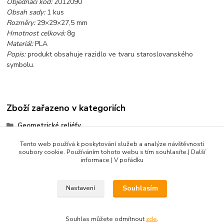
Objednací kód:
2012090
Obsah sady:
1 kus
Rozměry:
29×29×27,5 mm
Hmotnost celková:
8g
Materiál:
PLA
Popis:
produkt obsahuje razidlo ve tvaru staroslovanského
symbolu.
Zboží zařazeno v kategoriích
Geometrické reliéfy
Symbolika, mandaly
Tento web používá k poskytování služeb a analýze návštěvnosti
soubory cookie. Používáním tohoto webu s tím souhlasíte.| Další
Produkty do 100 Kč
informace | V pořádku
Souhlasím
Nastavení
DIBLIK3D.CZ ©2026, Razidla a dekorační nástroje pro keramiku.
Souhlas můžete odmítnout
zde
.