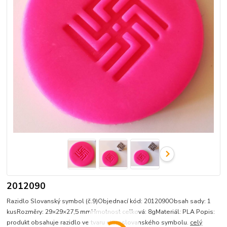
2012090
Razidlo Slovanský symbol (č.9)Objednací kód: 2012090Obsah sady: 1
kusRozměry: 29×29×27,5 mmHmotnost celková: 8gMateriál: PLA Popis:
produkt obsahuje razidlo ve tvaru staroslovanského symbolu.
celý