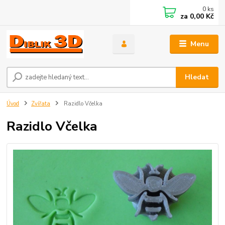
0
ks
za
0,00 Kč
Menu
Hledat
Úvod
Zvířata
Razidlo Včelka
Razidlo Včelka