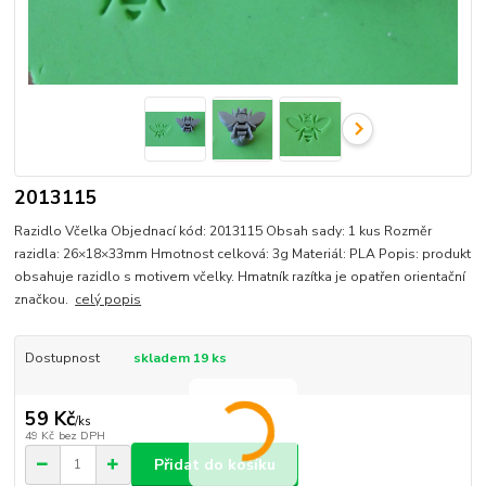
2013115
Razidlo Včelka Objednací kód: 2013115 Obsah sady: 1 kus Rozměr
razidla: 26×18×33mm Hmotnost celková: 3g Materiál: PLA Popis: produkt
obsahuje razidlo s motivem včelky. Hmatník razítka je opatřen orientační
značkou.
celý popis
Dostupnost
skladem 19 ks
59 Kč
/
ks
49 Kč
bez DPH
Přidat do košíku