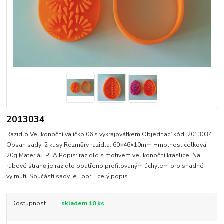
2013034
Razidlo Velikonoční vajíčko 06 s vykrajovátkem Objednací kód: 2013034
Obsah sady: 2 kusy Rozměry razidla: 60×46×10mm Hmotnost celková:
20g Materiál: PLA Popis: razidlo s motivem velikonoční kraslice. Na
rubové straně je razidlo opatřeno profilovaným úchytem pro snadné
vyjmutí. Součástí sady je i obr...
celý popis
Dostupnost
skladem 10 ks