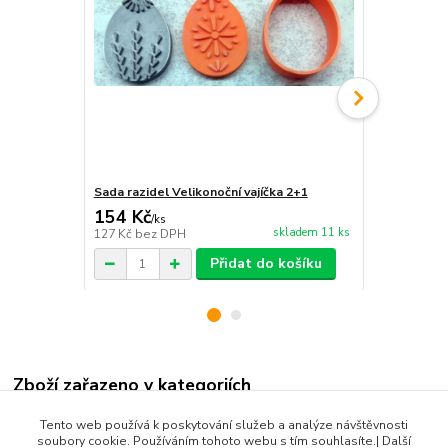
Sada razidel Velikonoční vajíčka 2+1
Sada razidel
154 Kč
198 Kč
/
ks
/
ks
skladem 11 ks
127 Kč
bez DPH
164 Kč
bez 
Přidat do košíku
Zboží zařazeno v kategoriích
Velikonoce
Tento web používá k poskytování služeb a analýze návštěvnosti
soubory cookie. Používáním tohoto webu s tím souhlasíte.| Další