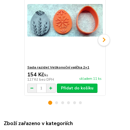
Sada razidel Velikonoční vajíčka 2+1
Sada razidel
154 Kč
198 Kč
/
ks
/
ks
skladem 11 ks
127 Kč
bez DPH
164 Kč
bez 
Přidat do košíku
Zboží zařazeno v kategoriích