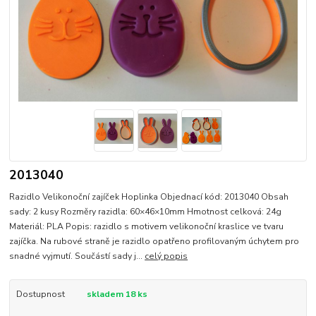
2013040
Razidlo Velikonoční zajíček Hoplinka Objednací kód: 2013040 Obsah
sady: 2 kusy Rozměry razidla: 60×46×10mm Hmotnost celková: 24g
Materiál: PLA Popis: razidlo s motivem velikonoční kraslice ve tvaru
zajíčka. Na rubové straně je razidlo opatřeno profilovaným úchytem pro
snadné vyjmutí. Součástí sady j...
celý popis
Dostupnost
skladem 18 ks