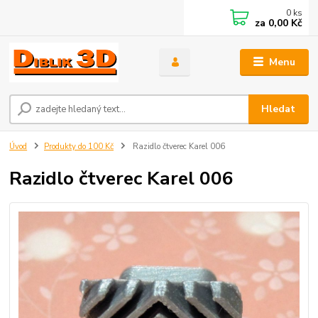
0
ks
za
0,00 Kč
Menu
Hledat
Úvod
Produkty do 100 Kč
Razidlo čtverec Karel 006
Razidlo čtverec Karel 006