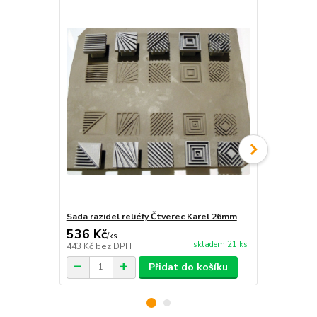
Sada razidel reliéfy Čtverec Karel 26mm
Sada razide
536 Kč
536 Kč
/
ks
/
ks
skladem 21 ks
443 Kč
bez DPH
443 Kč
bez 
Přidat do košíku