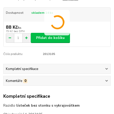
Dostupnost
skladem 14 ks
88 Kč
/
ks
73 Kč
bez DPH
Přidat do košíku
Číslo produktu:
2013105
Kompletní specifikace
Komentáře
0
Kompletní specifikace
Razidlo
lísteček bez stonku s vykrajovátkem