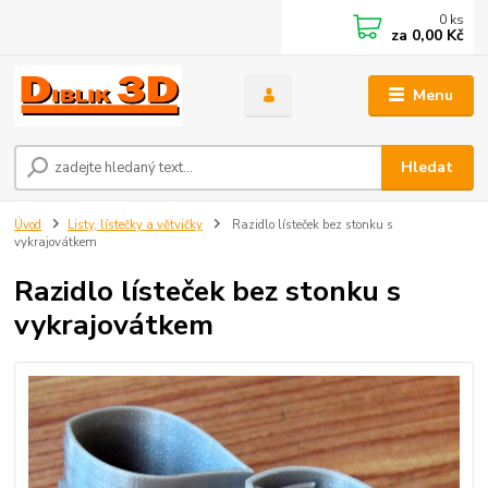
0
ks
za
0,00 Kč
Menu
Hledat
Úvod
Listy, lístečky a větvičky
Razidlo lísteček bez stonku s
vykrajovátkem
Razidlo lísteček bez stonku s
vykrajovátkem