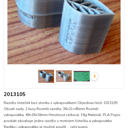
2013105
Razidlo lísteček bez stonku s vykrajovátkem Objednací kód: 2013105
Obsah sady: 2 kusy Rozměr razidla: 38×21×45mm Rozměr
vykrajovátka: 49×28×36mm Hmotnost celková: 19g Materiál: PLA Popis:
produkt obsahuje jedno razidlo s motivem lístečku a vykrajovátko.
Razítko i vykrajovátko je možné použít ...
celý popis