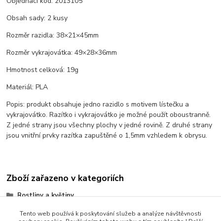
Objednací kód: 2013105
Obsah sady: 2 kusy
Rozměr razidla: 38×21×45mm
Rozměr vykrajovátka: 49×28×36mm
Hmotnost celková: 19g
Materiál: PLA
Popis: produkt obsahuje jedno razidlo s motivem lístečku a
vykrajovátko. Razítko i vykrajovátko je možné použít oboustranně.
Z jedné strany jsou všechny plochy v jedné rovině. Z druhé strany
jsou vnitřní prvky razítka zapuštěné o 1,5mm vzhledem k obrysu.
Zboží zařazeno v kategoriích
Rostliny a květiny
Listy, lístečky a větvičky
Tento web používá k poskytování služeb a analýze návštěvnosti