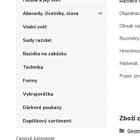
Hudba a její svět
Razidlo
Objednac
Abecedy, číselníky, slova
Obsah sa
Vodní svět
Rozměry
Sady razidel
Hmotnost
Razidla na zakázku
Materiál
Technika
Popis: p
Formy
Vykrajovátka
Dárkové poukazy
Zboží 
Doplňkový sortiment
Geome
Cenové kategorie