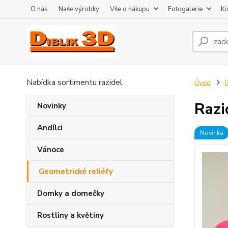
O nás
Naše výrobky
Vše o nákupu
Fotogalerie
Ko
Nabídka sortimentu razidel
Úvod
G
Razi
Novinky
Andílci
Novinka
Vánoce
Geometrické reliéfy
Domky a domečky
Rostliny a květiny