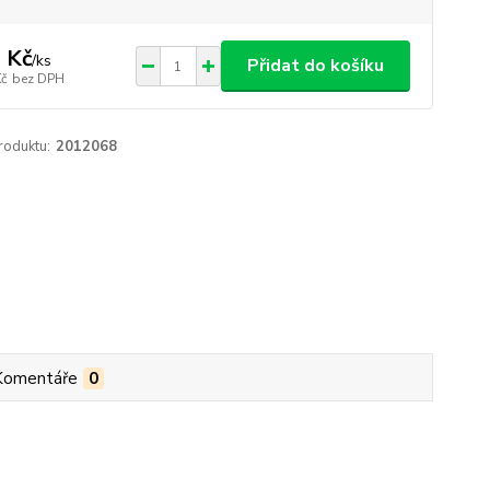
 Kč
/
ks
Přidat do košíku
Kč
bez DPH
roduktu:
2012068
Komentáře
0