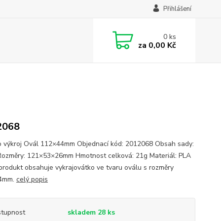
Přihlášení
0
ks
za
0,00 Kč
2068
o výkroj Ovál 112×44mm Objednací kód: 2012068 Obsah sady:
Rozměry: 121×53×26mm Hmotnost celková: 21g Materiál: PLA
 produkt obsahuje vykrajovátko ve tvaru oválu s rozměry
4mm.
celý popis
tupnost
skladem 28 ks