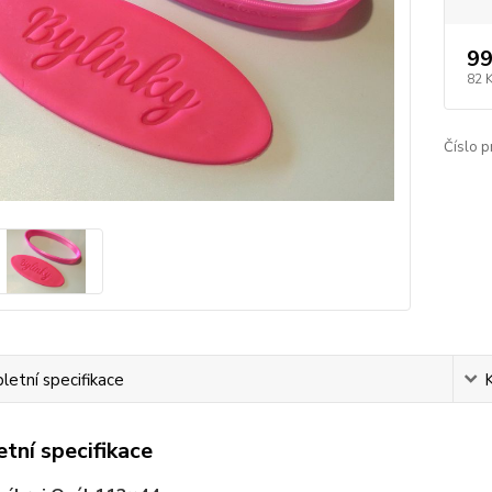
99
82 
Číslo p
etní specifikace
tní specifikace