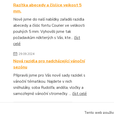
Razítka abecedy a číslice veikost 5
mm.
Nově jsme do naší nabídky zařadili razidla
abecedy a číslic fontu Courier ve velikosti
pouhých 5 mm. Vyhověli jsme tak
požadavkům některých s Vás, kte...
číst
celé
29.09.2024
Nová razidla pro nadcházející vánoční
sezónu
Připravili jsme pro Vás nové sady razidel s
vánoční tématikou. Najdete v nich
sněhuláky, soba Rudolfa, anděla, vločky a
samozřejmě vánoční stromečky. ...
číst celé
Zobrazit všechny novinky
Tento web používá