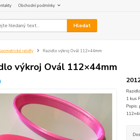
ntakty
Obchodní podmínky
Hledat
eometrické reliéfy
Razidlo výkroj Ovál 112×44mm
dlo výkroj Ovál 112×44mm
201
Razidl
1 kus 
Popis:
112×4
Dos