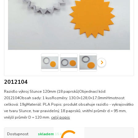
2012104
Razidlo výkroj Slunce 120mm (18 paprsků)Objednací kód:
2012104Obsah sady: 1 kusRozměry: 130,0×128,0×17,0mmHmotnost
celková: 19gMateriál: PLA Popis: produkt obsahuje razidlo - vykrajovátko
ve tvaru Slunce, tvar pravidelný, 18 paprsků, vnitřní průměr d = 95 mm,
vnější průměr D = 120 mm.
celý popis
Dostupnost
skladem 15 ks