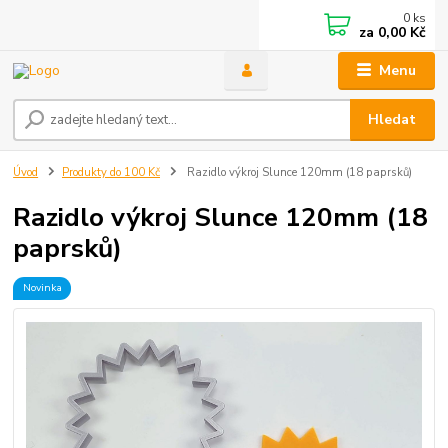
0
ks
za
0,00 Kč
Menu
Hledat
Úvod
Produkty do 100 Kč
Razidlo výkroj Slunce 120mm (18 paprsků)
Razidlo výkroj Slunce 120mm (18
paprsků)
Novinka