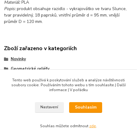
Materiál:
PLA
Popis:
produkt obsahuje razidlo - vykrajovátko ve tvaru Slunce,
tvar pravidelný, 18 paprsků, vnitřní průměr d = 95 mm, vnější
průměr D = 120 mm.
Zboží zařazeno v kategoriích
Novinky
Geometrické reliéfy
Velikonoce
Tento web používá k poskytování služeb a analýze návštěvnosti
soubory cookie. Používáním tohoto webu s tím souhlasíte.| Další
Produkty do 100 Kč
informace | V pořádku
Souhlasím
Nastavení
DIBLIK3D.CZ ©2026, Razidla a dekorační nástroje pro keramiku.
Souhlas můžete odmítnout
zde
.
Vytvořeno na
Eshop-rychle.cz