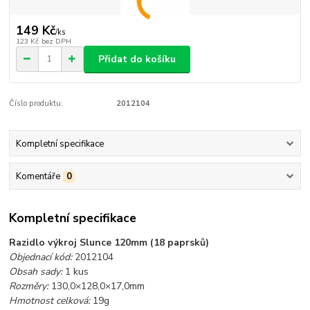
149 Kč
/
ks
123 Kč
bez DPH
Přidat do košíku
Číslo produktu:
2012104
Kompletní specifikace
Komentáře
0
Kompletní specifikace
Razidlo výkroj Slunce 120mm (18 paprsků)
Objednací kód:
2012104
Obsah sady:
1 kus
Rozměry:
130,0×128,0×17,0mm
Hmotnost celková:
19g