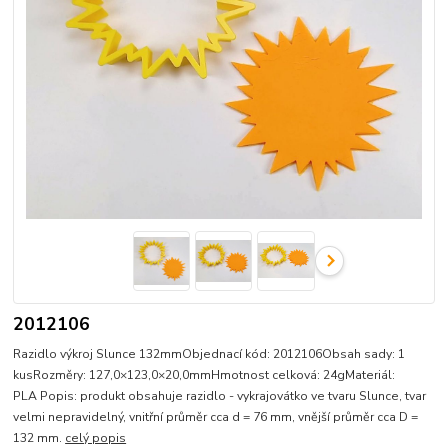
2012106
Razidlo výkroj Slunce 132mmObjednací kód: 2012106Obsah sady: 1
kusRozměry: 127,0×123,0×20,0mmHmotnost celková: 24gMateriál:
PLA Popis: produkt obsahuje razidlo - vykrajovátko ve tvaru Slunce, tvar
velmi nepravidelný, vnitřní průměr cca d = 76 mm, vnější průměr cca D =
132 mm.
celý popis