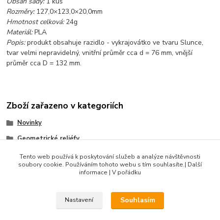
Obsah sady:
1 kus
Rozměry:
127,0×123,0×20,0mm
Hmotnost celková:
24g
Materiál:
PLA
Popis:
produkt obsahuje razidlo - vykrajovátko ve tvaru Slunce,
tvar velmi nepravidelný, vnitřní průměr cca d = 76 mm, vnější
průměr cca D = 132 mm.
Zboží zařazeno v kategoriích
Novinky
Geometrické reliéfy
Velikonoce
Tento web používá k poskytování služeb a analýze návštěvnosti
soubory cookie. Používáním tohoto webu s tím souhlasíte.| Další
Produkty do 100 Kč
informace | V pořádku
Souhlasím
Nastavení
DIBLIK3D.CZ ©2026, Razidla a dekorační nástroje pro keramiku.