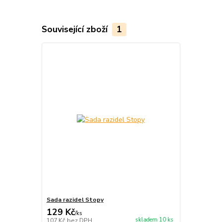
Související zboží
1
Sada razidel Stopy
129 Kč
/
ks
skladem 10 ks
107 Kč
bez DPH