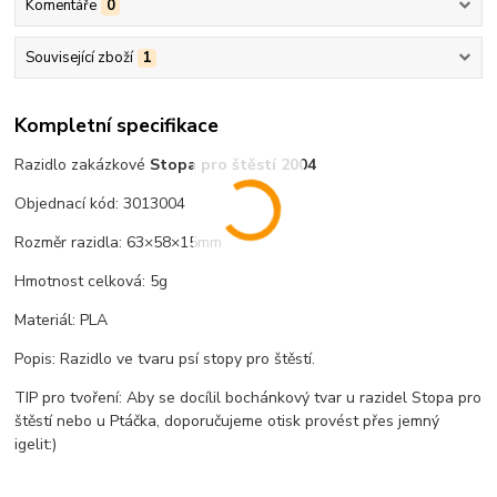
Komentáře
0
Související zboží
1
Kompletní specifikace
Razidlo zakázkové
Stopa pro štěstí 2004
Objednací kód: 3013004
Rozměr razidla: 63×58×15mm
Hmotnost celková: 5g
Materiál: PLA
Popis: Razidlo ve tvaru psí stopy pro štěstí.
TIP pro tvoření: Aby se docílil bochánkový tvar u razidel Stopa pro
štěstí nebo u Ptáčka, doporučujeme otisk provést přes jemný
igelit:)