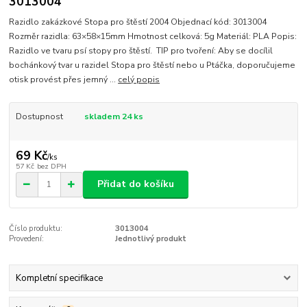
3013004
Razidlo zakázkové Stopa pro štěstí 2004 Objednací kód: 3013004
Rozměr razidla: 63×58×15mm Hmotnost celková: 5g Materiál: PLA Popis:
Razidlo ve tvaru psí stopy pro štěstí. TIP pro tvoření: Aby se docílil
bochánkový tvar u razidel Stopa pro štěstí nebo u Ptáčka, doporučujeme
otisk provést přes jemný ...
celý popis
Dostupnost
skladem 24 ks
69 Kč
/
ks
57 Kč
bez DPH
Přidat do košíku
Číslo produktu:
3013004
Provedení:
Jednotlivý produkt
Kompletní specifikace