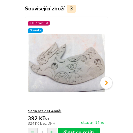
Související zboží
3
TOP produkt
Novinka
Sada razidel Anděl
Sada Staros
392 Kč
430 Kč
/
ks
/
ks
skladem 14 ks
324 Kč
bez DPH
355 Kč
bez 
Přidat do košíku