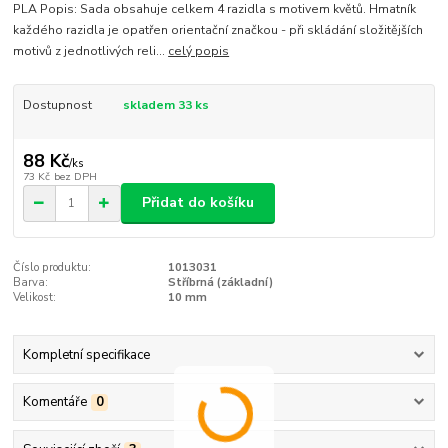
PLA Popis: Sada obsahuje celkem 4 razidla s motivem květů. Hmatník
každého razidla je opatřen orientační značkou - při skládání složitějších
motivů z jednotlivých reli...
celý popis
Dostupnost
skladem 33 ks
88 Kč
/
ks
73 Kč
bez DPH
Přidat do košíku
Číslo produktu:
1013031
Barva:
Stříbrná (základní)
Velikost:
10 mm
Kompletní specifikace
Komentáře
0