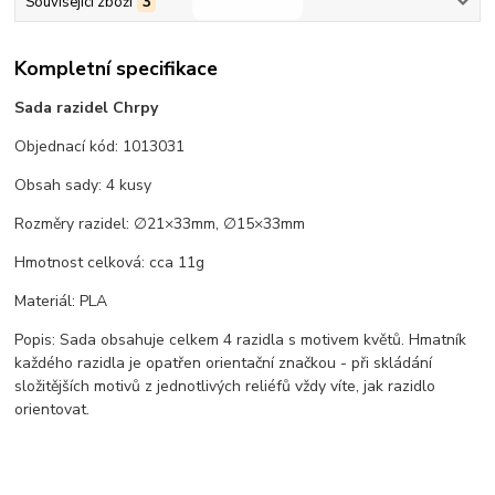
Související zboží
3
Kompletní specifikace
Sada razidel Chrpy
Objednací kód: 1013031
Obsah sady: 4 kusy
Rozměry razidel: ∅21×33mm, ∅15×33mm
Hmotnost celková: cca 11g
Materiál: PLA
Popis: Sada obsahuje celkem 4 razidla s motivem květů. Hmatník
každého razidla je opatřen orientační značkou - při skládání
složitějších motivů z jednotlivých reliéfů vždy víte, jak razidlo
orientovat.