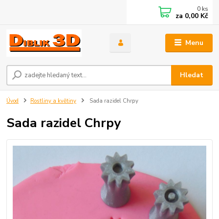
0
ks
za
0,00 Kč
Menu
Hledat
Úvod
Rostliny a květiny
Sada razidel Chrpy
Sada razidel Chrpy