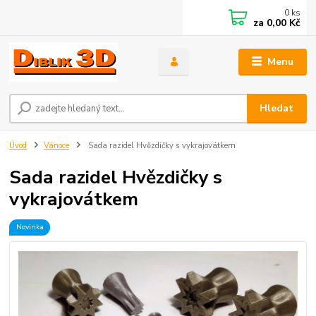
0
ks
za
0,00 Kč
Menu
Hledat
Úvod
Vánoce
Sada razidel Hvězdičky s vykrajovátkem
Sada razidel Hvězdičky s
vykrajovátkem
Novinka