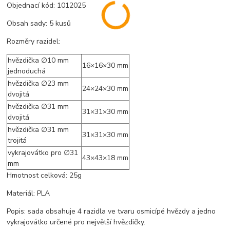
Objednací kód: 1012025
Obsah sady: 5 kusů
Rozměry razidel:
hvězdička ∅10 mm
16×16×30 mm
jednoduchá
hvězdička ∅23 mm
24×24×30 mm
dvojitá
hvězdička ∅31 mm
31×31×30 mm
dvojitá
hvězdička ∅31 mm
31×31×30 mm
trojitá
vykrajovátko pro ∅31
43×43×18 mm
mm
Hmotnost celková: 25g
Materiál: PLA
Popis: sada obsahuje 4 razidla ve tvaru osmicípé hvězdy a jedno
vykrajovátko určené pro největší hvězdičky.