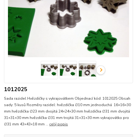
1012025
Sada razidel Hvězdičky s vykrajovátkem Objednací kód: 1012025 Obsah
sady: 5 kusů Rozměry razidel: hvězdička ∅10 mm jednoduchá 16×16×30
mm hvězdička ∅23 mm dvojitá 24×24×30 mm hvězdička ∅31 mm dvojitá
31×31×30 mm hvězdička ∅31 mm trojitá 31×31×30 mm vykrajovátko pro
∅31 mm 43×43×18 mm ...
celý popis