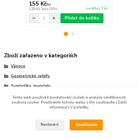
155 Kč
39 Kč
/
ks
/
ks
na dotaz 3 ks
128 Kč
bez DPH
32 Kč
bez D
Přidat do košíku
Zboží zařazeno v kategoriích
Vánoce
Geometrické reliéfy
Symbolika, mandaly
Sady razidel
Tento web používá k poskytování služeb a analýze návštěvnosti
soubory cookie. Používáním tohoto webu s tím souhlasíte.| Další
Produkty do 500 Kč
informace | V pořádku
Souhlasím
Nastavení
DIBLIK3D.CZ ©2026, Razidla a dekorační nástroje pro keramiku.