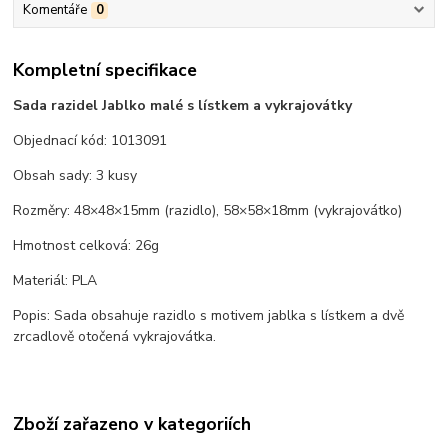
Komentáře
0
Kompletní specifikace
Sada razidel Jablko malé s lístkem a vykrajovátky
Objednací kód: 1013091
Obsah sady: 3 kusy
Rozměry: 48×48×15mm (razidlo), 58×58×18mm (vykrajovátko)
Hmotnost celková: 26g
Materiál: PLA
Popis: Sada obsahuje razidlo s motivem jablka s lístkem a dvě
zrcadlově otočená vykrajovátka.
Zboží zařazeno v kategoriích