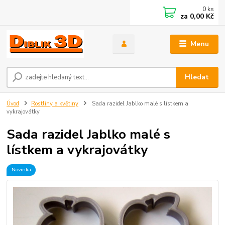
0
ks
za
0,00 Kč
Menu
Hledat
Úvod
Rostliny a květiny
Sada razidel Jablko malé s lístkem a
vykrajovátky
Sada razidel Jablko malé s
lístkem a vykrajovátky
Novinka