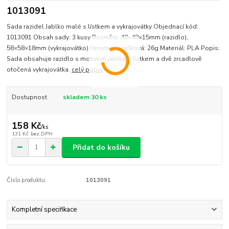
1013091
Sada razidel Jablko malé s lístkem a vykrajovátky Objednací kód:
1013091 Obsah sady: 3 kusy Rozměry: 48×48×15mm (razidlo),
58×58×18mm (vykrajovátko) Hmotnost celková: 26g Materiál: PLA Popis:
Sada obsahuje razidlo s motivem jablka s lístkem a dvě zrcadlově
otočená vykrajovátka.
celý popis
Dostupnost
skladem 30 ks
158 Kč
/
ks
131 Kč
bez DPH
Přidat do košíku
Číslo produktu:
1013091
Kompletní specifikace