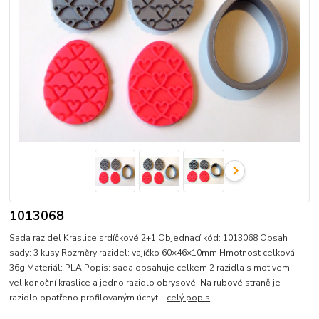
1013068
Sada razidel Kraslice srdíčkové 2+1 Objednací kód: 1013068 Obsah
sady: 3 kusy Rozměry razidel: vajíčko 60×46×10mm Hmotnost celková:
36g Materiál: PLA Popis: sada obsahuje celkem 2 razidla s motivem
velikonoční kraslice a jedno razidlo obrysové. Na rubové straně je
razidlo opatřeno profilovaným úchyt...
celý popis