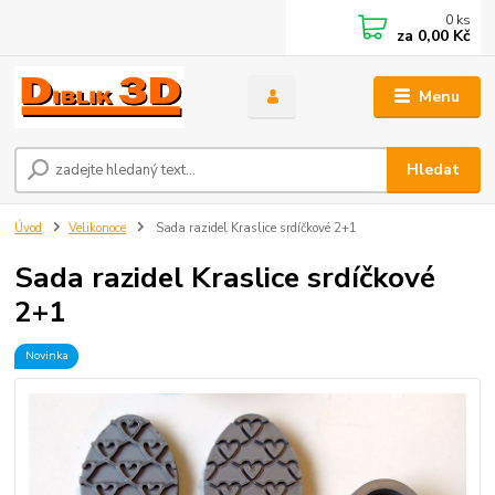
0
ks
za
0,00 Kč
Menu
Hledat
Úvod
Velikonoce
Sada razidel Kraslice srdíčkové 2+1
Sada razidel Kraslice srdíčkové
2+1
Novinka