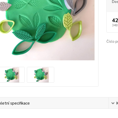
Dos
42
348
Číslo p
etní specifikace