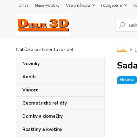
O nás
Naše výrobky
Vše o nákupu
Fotogalerie
Ko
Nabídka sortimentu razidel
Úvod
L
Sada
Novinky
Andílci
Novinka
Vánoce
Geometrické reliéfy
Domky a domečky
Rostliny a květiny