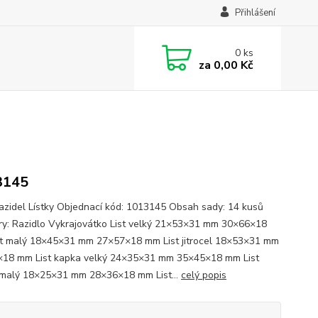
Přihlášení
0
ks
za
0,00 Kč
3145
azidel Lístky Objednací kód: 1013145 Obsah sady: 14 kusů
y: Razidlo Vykrajovátko List velký 21×53×31 mm 30×66×18
t malý 18×45×31 mm 27×57×18 mm List jitrocel 18×53×31 mm
18 mm List kapka velký 24×35×31 mm 35×45×18 mm List
malý 18×25×31 mm 28×36×18 mm List...
celý popis