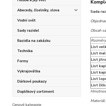
Hudba a její svět
Komple
Abecedy, číselníky, slova
Sada raz
Vodní svět
Objednac
Obsah sa
Sady razidel
Rozměry
Razidla na zakázku
List vel
Technika
List mal
List jitr
Formy
List kap
Vykrajovátka
List ka
List lop
Dárkové poukazy
List žil
Hmotnost
Doplňkový sortiment
Materiál:
Cenové kategorie