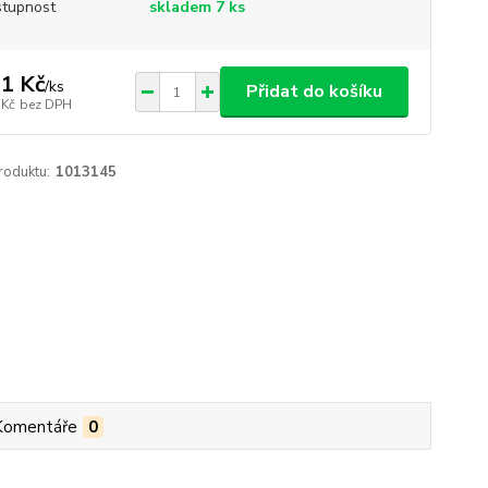
tupnost
skladem 7 ks
1 Kč
/
ks
Přidat do košíku
 Kč
bez DPH
roduktu:
1013145
Komentáře
0