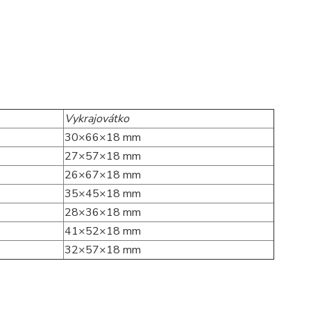
Vykrajovátko
30×66×18 mm
27×57×18 mm
26×67×18 mm
35×45×18 mm
28×36×18 mm
41×52×18 mm
32×57×18 mm