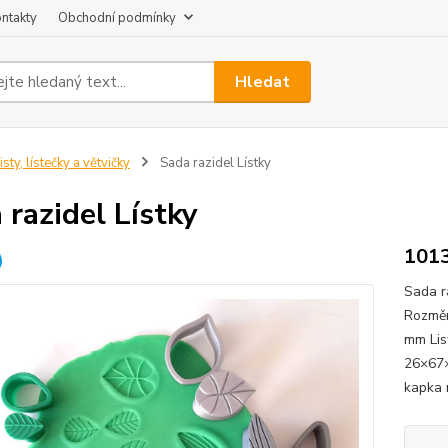
ntakty
Obchodní podmínky
Hledat
isty, lístečky a větvičky
Sada razidel Lístky
 razidel Lístky
101
Sada r
Rozměr
mm Lis
26×67×
kapka 