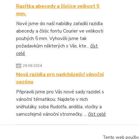
Razítka abecedy a číslice veikost 5
mm.
Nově jsme do naší nabídky zařadili razidla
abecedy a číslic fontu Courier ve velikosti
pouhých 5 mm. Vyhověli jsme tak
požadavkům některých s Vás, kte...
číst
celé
29.09.2024
Nová razidla pro nadcházející vánoční
sezónu
Připravili jsme pro Vás nové sady razidel s
vánoční tématikou. Najdete v nich
sněhuláky, soba Rudolfa, anděla, vločky a
samozřejmě vánoční stromečky. ...
číst celé
Zobrazit všechny novinky
Tento web používá