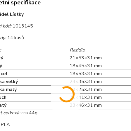
tní specifikace
idel Lístky
í kód:
1013145
dy:
14 kusů
:
Razidlo
ký
21×53×31 mm
ý
18×45×31 mm
ocel
18×53×31 mm
ka velký
24×35×31 mm
pka malý
18×25×31 mm
uch
31×41×31 mm
katý
23×46×31 mm
 celková:
cca 44g
PLA