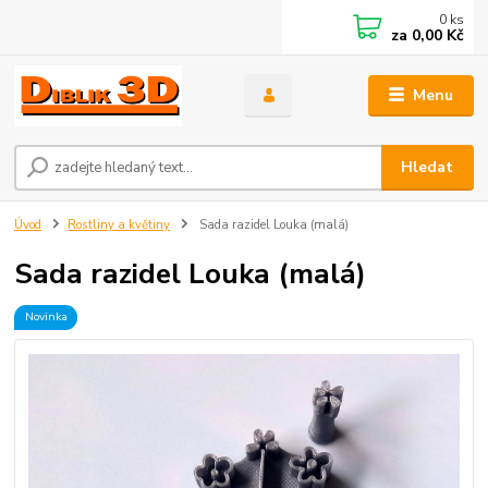
0
ks
za
0,00 Kč
Menu
Hledat
Úvod
Rostliny a květiny
Sada razidel Louka (malá)
Sada razidel Louka (malá)
Novinka