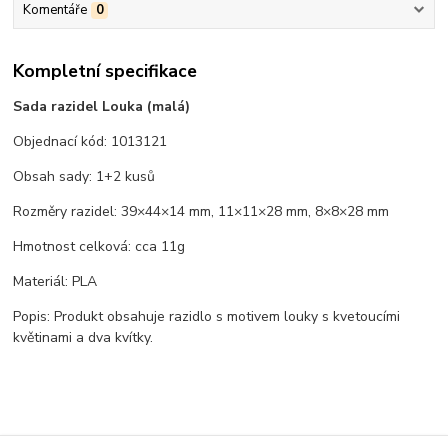
Komentáře
0
Kompletní specifikace
Sada razidel Louka (malá)
Objednací kód: 1013121
Obsah sady: 1+2 kusů
Rozměry razidel: 39×44×14 mm, 11×11×28 mm, 8×8×28 mm
Hmotnost celková: cca 11g
Materiál: PLA
Popis: Produkt obsahuje razidlo s motivem louky s kvetoucími
květinami a dva kvítky.