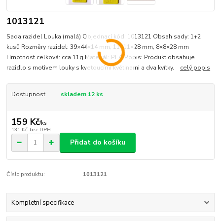
1013121
Sada razidel Louka (malá) Objednací kód: 1013121 Obsah sady: 1+2
kusů Rozměry razidel: 39×44×14 mm, 11×11×28 mm, 8×8×28 mm
Hmotnost celková: cca 11g Materiál: PLA Popis: Produkt obsahuje
razidlo s motivem louky s kvetoucími květinami a dva kvítky.
celý popis
Dostupnost
skladem 12 ks
159 Kč
/
ks
131 Kč
bez DPH
Přidat do košíku
Číslo produktu:
1013121
Kompletní specifikace