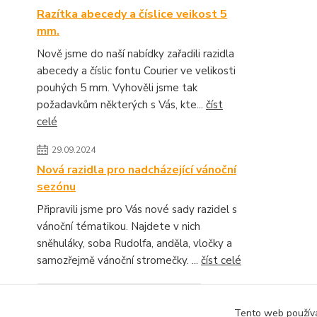
Razítka abecedy a číslice veikost 5
mm.
Nově jsme do naší nabídky zařadili razidla
abecedy a číslic fontu Courier ve velikosti
pouhých 5 mm. Vyhověli jsme tak
požadavkům některých s Vás, kte...
číst
celé
29.09.2024
Nová razidla pro nadcházející vánoční
sezónu
Připravili jsme pro Vás nové sady razidel s
vánoční tématikou. Najdete v nich
sněhuláky, soba Rudolfa, anděla, vločky a
samozřejmě vánoční stromečky. ...
číst celé
Zobrazit všechny novinky
Tento web používá