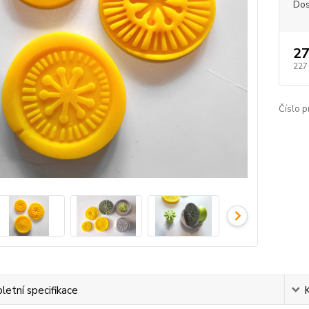
Dos
27
227
Číslo p
etní specifikace