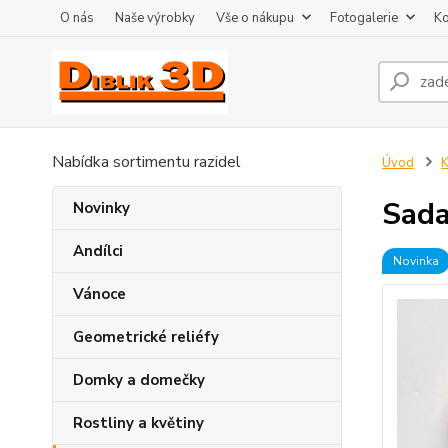
O nás
Naše výrobky
Vše o nákupu
Fotogalerie
Ko
Nabídka sortimentu razidel
Úvod
K
Sada
Novinky
Andílci
Novinka
Vánoce
Geometrické reliéfy
Domky a domečky
Rostliny a květiny