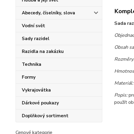
Hudba a její svět
Komple
Abecedy, číselníky, slova
Sada ra
Vodní svět
Objednac
Sady razidel
Obsah sa
Razidla na zakázku
Rozměry
Technika
Hmotnost
Formy
Materiál:
Vykrajovátka
Popis:
pr
použít ob
Dárkové poukazy
Doplňkový sortiment
Cenové kategorie