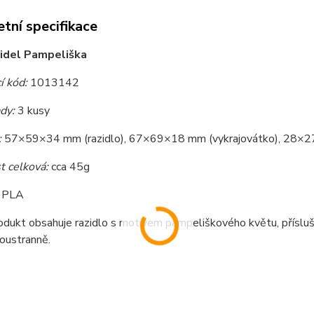
tní specifikace
zidel Pampeliška
í kód:
1013142
dy:
3 kusy
:
57×59×34 mm (razidlo), 67×69×18 mm (vykrajovátko), 28×2
 celková:
cca 45g
PLA
odukt obsahuje razidlo s motivem pampeliškového květu, přísluš
oustranně.