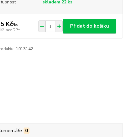
tupnost
skladem 22 ks
5 Kč
/
ks
Přidat do košíku
 Kč
bez DPH
roduktu:
1013142
Komentáře
0