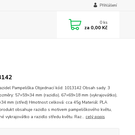
Přihlášení
0
ks
za
0,00 Kč
3142
azidel Pampeliška Objednací kód: 1013142 Obsah sady: 3
ozměry: 57×59×34 mm (razidlo), 67×69×18 mm (vykrajovátko),
34 mm (střed) Hmotnost celková: cca 45g Materiál: PLA
 produkt obsahuje razidlo s motivem pampeliškového květu,
né vykrajovátko a razidlo středu květu. Raz...
celý popis