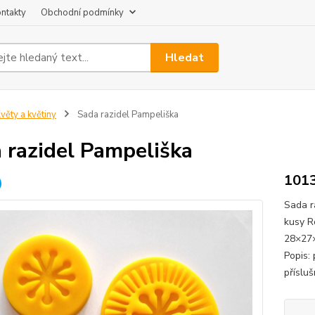
ntakty
Obchodní podmínky
Hledat
věty a květiny
Sada razidel Pampeliška
 razidel Pampeliška
101
Sada r
kusy R
28×27×
Popis:
přísluš