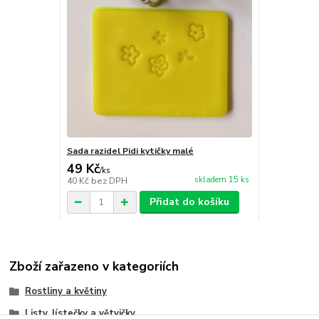
Sada razidel Pidi kytičky malé
49 Kč
/
ks
skladem 15 ks
40 Kč
bez DPH
Přidat do košíku
Zboží zařazeno v kategoriích
Rostliny a květiny
Listy, lístečky a větvičky