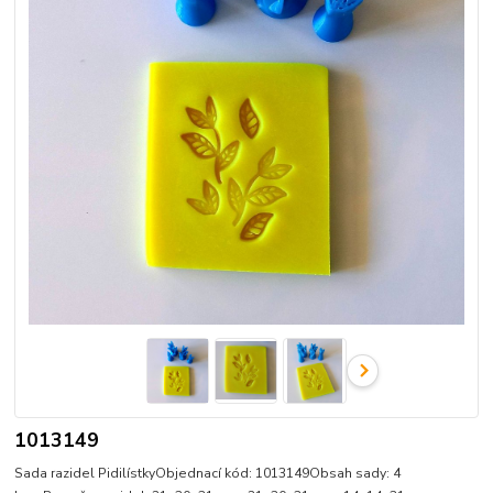
1013149
Sada razidel PidilístkyObjednací kód: 1013149Obsah sady: 4