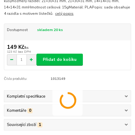
kusyRozměry razidel: 21×30×31 mm, 21×30×31 mm, 14×14×31 mm,
14×14×31 mmHmotnost celková: 15gMateriál: PLAPopis: sada obsahuje
4 razidla s motivem lístečků.
celý popis
Dostupnost
skladem 20 ks
149 Kč
/
ks
123 Kč
bez DPH
Přidat do košíku
Číslo produktu:
1013149
Kompletní specifikace
Komentáře
0
Související zboží
1