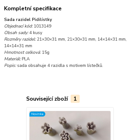
Kompletní specifikace
Sada razidel Pidilístky
Objednací kód:
1013149
Obsah sady:
4 kusy
Rozměry razidel:
21×30×31 mm, 21×30×31 mm, 14×14×31 mm,
14×14×31 mm
Hmotnost celková:
15g
Materiál:
PLA
Popis:
sada obsahuje 4 razidla s motivem lístečků.
Související zboží
1
Novinka