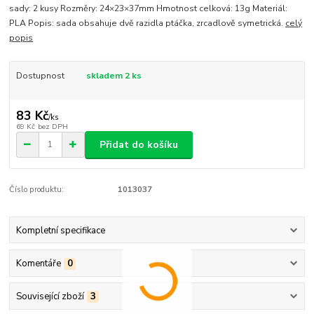
sady: 2 kusy Rozměry: 24×23×37mm Hmotnost celková: 13g Materiál:
PLA Popis: sada obsahuje dvě razidla ptáčka, zrcadlově symetrická.
celý
popis
Dostupnost
skladem 2 ks
83 Kč
/
ks
69 Kč
bez DPH
Přidat do košíku
Číslo produktu:
1013037
Kompletní specifikace
Komentáře
0
Související zboží
3