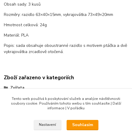
Obsah sady: 3 kusů
Rozměry: razidlo 63×40×15mm, vykrajovátka 73×49×20mm
Hmotnost celková: 24g
Materiál: PLA
Popis: sada obsahuje oboustranné razidlo s motivem ptáčka a dvě
vykrajovátka zrcadlově otočená.
Zboží zařazeno v kategoriích
Zvířata
Sady razidel
Tento web používá k poskytování služeb a analýze návštěvnosti
soubory cookie. Používáním tohoto webu s tím souhlasíte.| Další
Produkty do 500 Kč
informace | V pořádku
Souhlasím
Nastavení