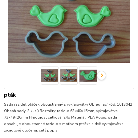
pták
Sada razidel ptáček oboustranný s vykrajovátky Objednací kód: 1013042
Obsah sady: 3 kusů Rozměry: razidlo 63×40×15mm, vykrajovátka
73×49×20mm Hmotnost celková: 24g Materiál: PLA Popis: sada
obsahuje oboustranné razidlo s motivem ptáčka a dvě vykrajovátka
zrcadlově otočená.
celý popis