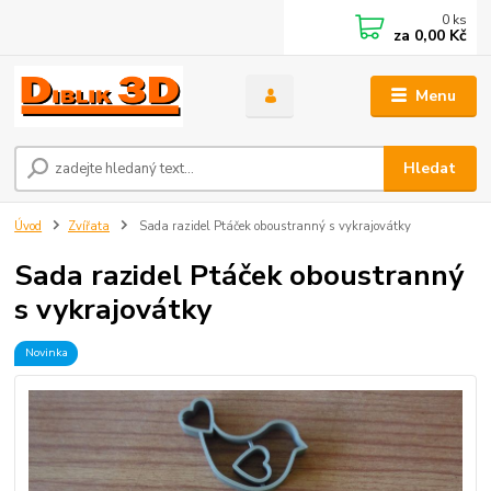
0
ks
za
0,00 Kč
Menu
Hledat
Úvod
Zvířata
Sada razidel Ptáček oboustranný s vykrajovátky
Sada razidel Ptáček oboustranný
s vykrajovátky
Novinka