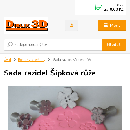
0
ks
za
0,00 Kč
Menu
Hledat
Úvod
Rostliny a květiny
Sada razidel Šípková růže
Sada razidel Šípková růže