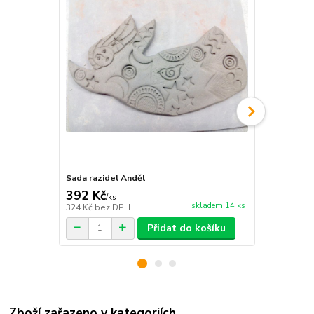
Sada razidel Anděl
Sada Staros
392 Kč
430 Kč
/
ks
/
ks
skladem 14 ks
324 Kč
bez DPH
355 Kč
bez 
Přidat do košíku
Zboží zařazeno v kategoriích