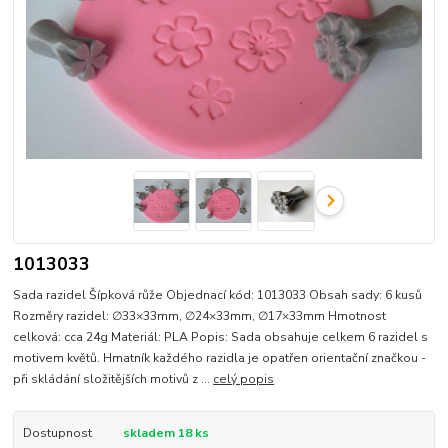
1013033
Sada razidel Šípková růže Objednací kód: 1013033 Obsah sady: 6 kusů
Rozměry razidel: ∅33×33mm, ∅24×33mm, ∅17×33mm Hmotnost
celková: cca 24g Materiál: PLA Popis: Sada obsahuje celkem 6 razidel s
motivem květů. Hmatník každého razidla je opatřen orientační značkou -
při skládání složitějších motivů z ...
celý popis
Dostupnost
skladem 18 ks