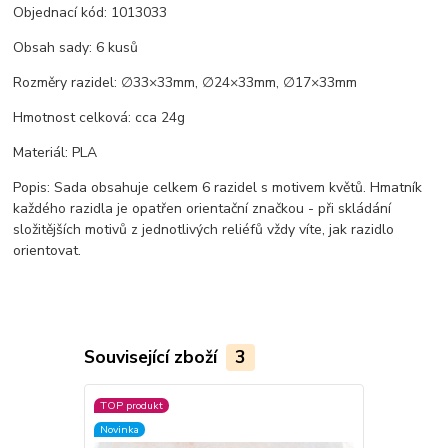
Objednací kód: 1013033
Obsah sady: 6 kusů
Rozměry razidel: ∅33×33mm, ∅24×33mm, ∅17×33mm
Hmotnost celková: cca 24g
Materiál: PLA
Popis: Sada obsahuje celkem 6 razidel s motivem květů. Hmatník
každého razidla je opatřen orientační značkou - při skládání
složitějších motivů z jednotlivých reliéfů vždy víte, jak razidlo
orientovat.
Související zboží
3
TOP produkt
Novinka