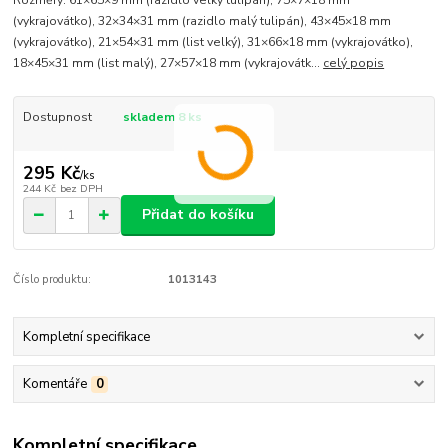
(vykrajovátko), 32×34×31 mm (razidlo malý tulipán), 43×45×18 mm
(vykrajovátko), 21×54×31 mm (list velký), 31×66×18 mm (vykrajovátko),
18×45×31 mm (list malý), 27×57×18 mm (vykrajovátk...
celý popis
Dostupnost
skladem 8 ks
295 Kč
/
ks
244 Kč
bez DPH
Přidat do košíku
Číslo produktu:
1013143
Kompletní specifikace
Komentáře
0
Kompletní specifikace