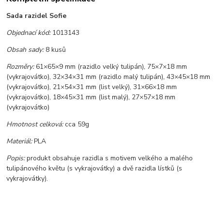
Sada razidel Sofie
Objednací kód:
1013143
Obsah sady:
8 kusů
Rozměry:
61×65×9 mm (razidlo velký tulipán), 75×7×18 mm
(vykrajovátko), 32×34×31 mm (razidlo malý tulipán), 43×45×18 mm
(vykrajovátko), 21×54×31 mm (list velký), 31×66×18 mm
(vykrajovátko), 18×45×31 mm (list malý), 27×57×18 mm
(vykrajovátko)
Hmotnost celková:
cca 59g
Materiál:
PLA
Popis:
produkt obsahuje razidla s motivem velkého a malého
tulipánového květu (s vykrajovátky) a dvě razidla lístků (s
vykrajovátky).