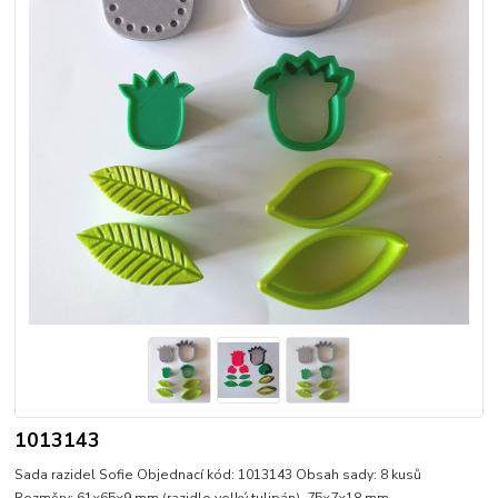
1013143
Sada razidel Sofie Objednací kód: 1013143 Obsah sady: 8 kusů
Rozměry: 61×65×9 mm (razidlo velký tulipán), 75×7×18 mm