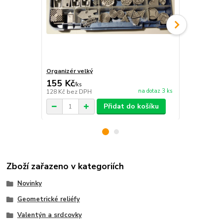
Organizér velký
Organizér m
155 Kč
39 Kč
/
ks
/
ks
na dotaz 3 ks
128 Kč
bez DPH
32 Kč
bez D
Přidat do košíku
Zboží zařazeno v kategoriích
Novinky
Geometrické reliéfy
Valentýn a srdcovky