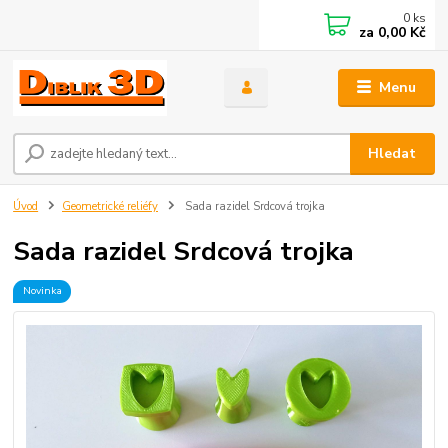
0
ks
za
0,00 Kč
Menu
Hledat
Úvod
Geometrické reliéfy
Sada razidel Srdcová trojka
Sada razidel Srdcová trojka
Novinka