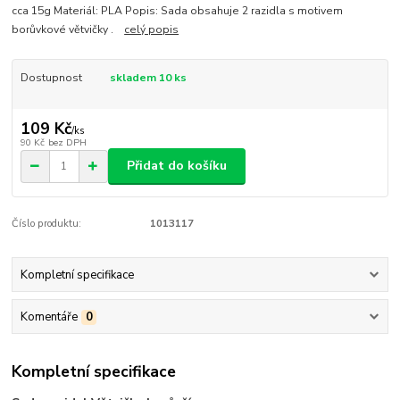
cca 15g Materiál: PLA Popis: Sada obsahuje 2 razidla s motivem
borůvkové větvičky .
celý popis
Dostupnost
skladem 10 ks
109 Kč
/
ks
90 Kč
bez DPH
Přidat do košíku
Číslo produktu:
1013117
Kompletní specifikace
Komentáře
0
Kompletní specifikace