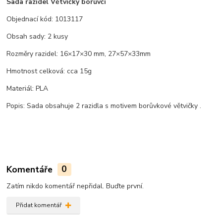
Sada razidel Větvičky borůvčí
Objednací kód: 1013117
Obsah sady: 2 kusy
Rozměry razidel: 16×17×30 mm, 27×57×33mm
Hmotnost celková: cca 15g
Materiál: PLA
Popis: Sada obsahuje 2 razidla s motivem borůvkové větvičky .
Komentáře
0
Zatím nikdo komentář nepřidal. Buďte první.
Přidat komentář