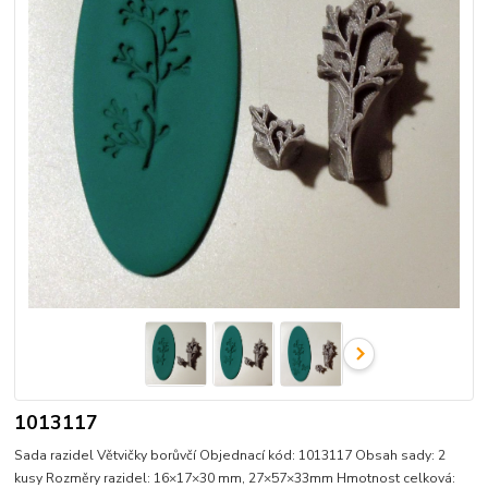
1013117
Sada razidel Větvičky borůvčí Objednací kód: 1013117 Obsah sady: 2
kusy Rozměry razidel: 16×17×30 mm, 27×57×33mm Hmotnost celková: