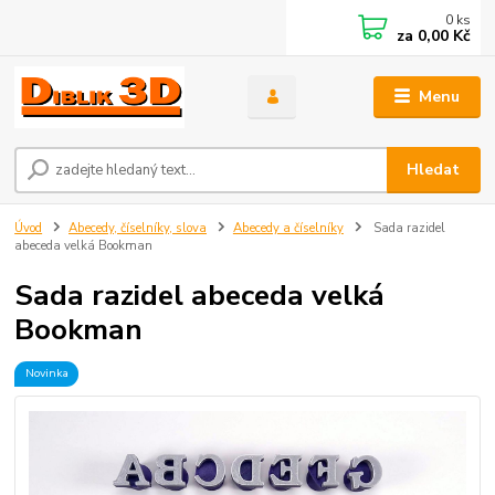
0
ks
za
0,00 Kč
Menu
Hledat
Úvod
Abecedy, číselníky, slova
Abecedy a číselníky
Sada razidel
abeceda velká Bookman
Sada razidel abeceda velká
Bookman
Novinka