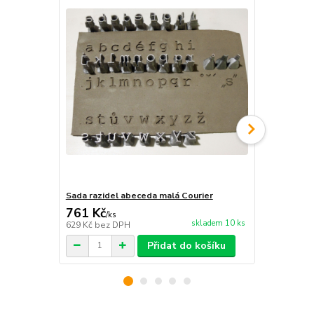
Sada razidel abeceda malá Courier
Sada razidel
761 Kč
499 Kč
/
ks
/
ks
skladem 10 ks
629 Kč
bez DPH
412 Kč
bez 
Přidat do košíku