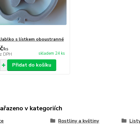
 Jablko s lístkem oboustranné
č
/
ks
skladem 24 ks
z DPH
Přidat do košíku
zařazeno v kategoriích
ce
Rostliny a květiny
Listy