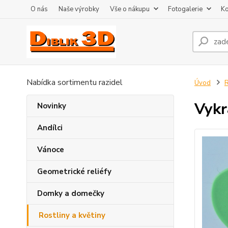
O nás
Naše výrobky
Vše o nákupu
Fotogalerie
Ko
Nabídka sortimentu razidel
Úvod
R
Vykr
Novinky
Andílci
Vánoce
Geometrické reliéfy
Domky a domečky
Rostliny a květiny