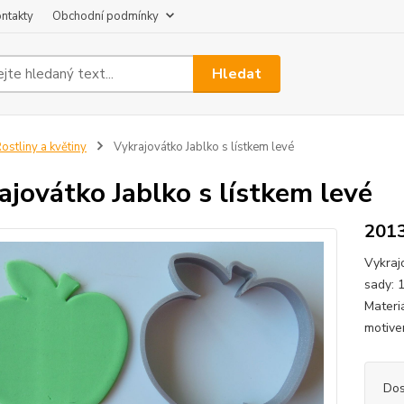
ntakty
Obchodní podmínky
Hledat
ostliny a květiny
Vykrajovátko Jablko s lístkem levé
ajovátko Jablko s lístkem levé
201
Vykraj
sady: 
Materi
motive
Dos