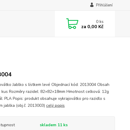
Přihlášení
0
ks
za
0,00 Kč
3004
ovátko Jablko s lístkem levé Objednací kód: 2013004 Obsah
1 kus Rozměry razidel: 82×82×18mm Hmotnost celková: 12g
ál: PLA Popis: produkt obsahuje vykrajovátko pro razidlo s
m jablka (obj.č. 2013003)
celý popis
tupnost
skladem 11 ks