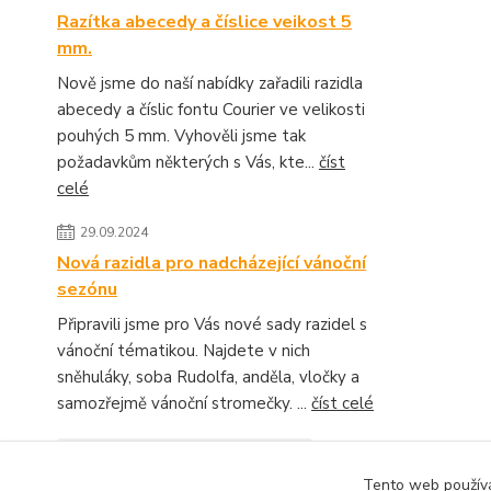
Razítka abecedy a číslice veikost 5
mm.
Nově jsme do naší nabídky zařadili razidla
abecedy a číslic fontu Courier ve velikosti
pouhých 5 mm. Vyhověli jsme tak
požadavkům některých s Vás, kte...
číst
celé
29.09.2024
Nová razidla pro nadcházející vánoční
sezónu
Připravili jsme pro Vás nové sady razidel s
vánoční tématikou. Najdete v nich
sněhuláky, soba Rudolfa, anděla, vločky a
samozřejmě vánoční stromečky. ...
číst celé
Zobrazit všechny novinky
Tento web používá