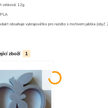
 celková: 12g
: PLA
odukt obsahuje vykrajovátko pro razidlo s motivem jablka (obj.č
jící zboží
1