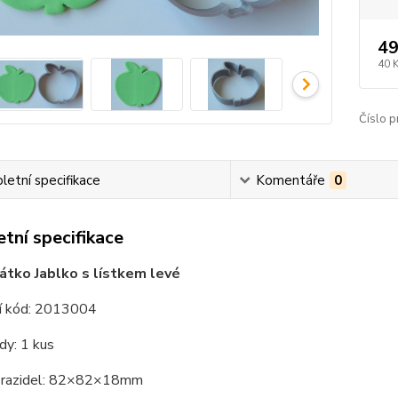
49
40 
Číslo p
etní specifikace
Komentáře
0
tní specifikace
átko Jablko s lístkem levé
í kód: 2013004
dy: 1 kus
 razidel: 82×82×18mm