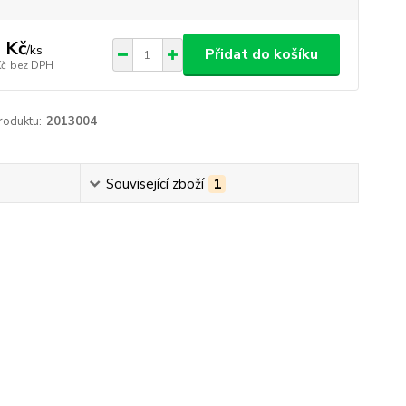
 Kč
/
ks
Přidat do košíku
Kč
bez DPH
roduktu:
2013004
Související zboží
1