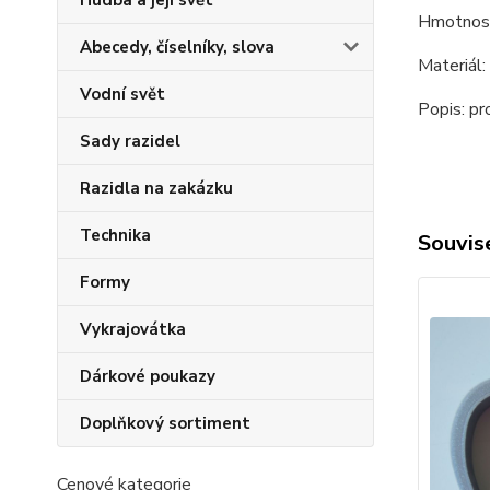
Hudba a její svět
Hmotnost
Abecedy, číselníky, slova
Materiál
Vodní svět
Popis: pr
Sady razidel
Razidla na zakázku
Technika
Souvise
Formy
Vykrajovátka
Dárkové poukazy
Doplňkový sortiment
Cenové kategorie