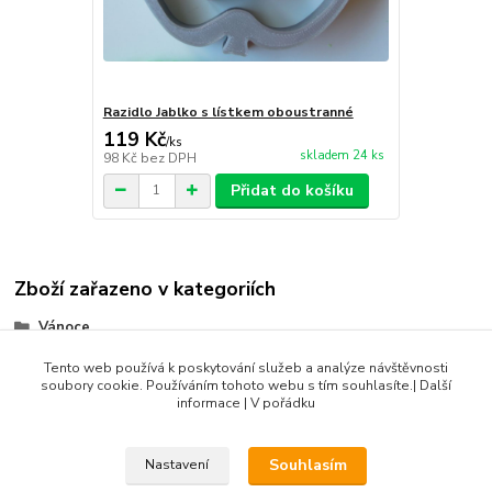
Razidlo Jablko s lístkem oboustranné
119 Kč
/
ks
skladem 24 ks
98 Kč
bez DPH
Přidat do košíku
Zboží zařazeno v kategoriích
Vánoce
Rostliny a květiny
Tento web používá k poskytování služeb a analýze návštěvnosti
soubory cookie. Používáním tohoto webu s tím souhlasíte.| Další
Listy, lístečky a větvičky
informace | V pořádku
Souhlasím
Nastavení