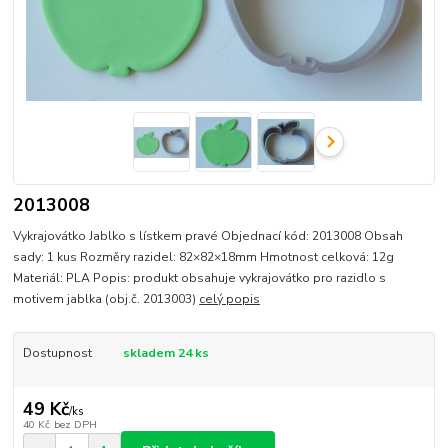
2013008
Vykrajovátko Jablko s lístkem pravé Objednací kód: 2013008 Obsah
sady: 1 kus Rozměry razidel: 82×82×18mm Hmotnost celková: 12g
Materiál: PLA Popis: produkt obsahuje vykrajovátko pro razidlo s
motivem jablka (obj.č. 2013003)
celý popis
Dostupnost
skladem 24 ks
49 Kč
/
ks
40 Kč
bez DPH