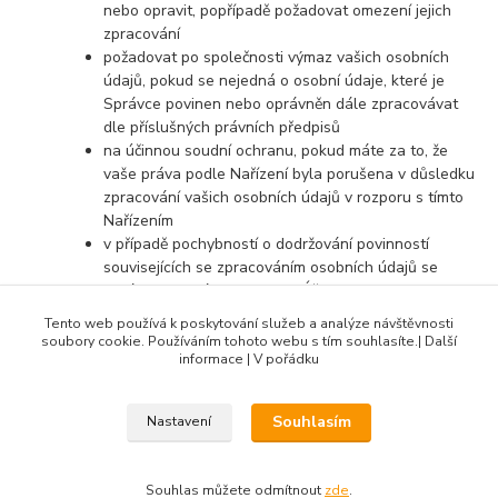
nebo opravit, popřípadě požadovat omezení jejich
zpracování
požadovat po společnosti výmaz vašich osobních
údajů, pokud se nejedná o osobní údaje, které je
Správce povinen nebo oprávněn dále zpracovávat
dle příslušných právních předpisů
na účinnou soudní ochranu, pokud máte za to, že
vaše práva podle Nařízení byla porušena v důsledku
zpracování vašich osobních údajů v rozporu s tímto
Nařízením
v případě pochybností o dodržování povinností
souvisejících se zpracováním osobních údajů se
obrátit na Správce nebo na Úřad pro ochranu
osobních údajů
Tento web používá k poskytování služeb a analýze návštěvnosti
soubory cookie. Používáním tohoto webu s tím souhlasíte.| Další
informace | V pořádku
Souhlasím
Nastavení
DIBLIK3D.CZ ©2026, Razidla a dekorační nástroje pro keramiku.
Souhlas můžete odmítnout
zde
.