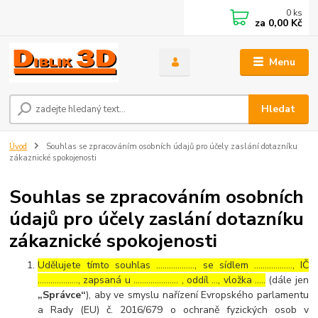
0
ks
za
0,00 Kč
Menu
Hledat
Úvod
Souhlas se zpracováním osobních údajů pro účely zaslání dotazníku
zákaznické spokojenosti
Souhlas se zpracováním osobních
údajů pro účely zaslání dotazníku
zákaznické spokojenosti
Udělujete tímto souhlas ……………..., se sídlem ………………, IČ
………………., zapsaná u ………………… , oddíl …, vložka …..
(dále jen
„Správce“
), aby ve smyslu nařízení Evropského parlamentu
a Rady (EU) č. 2016/679 o ochraně fyzických osob v