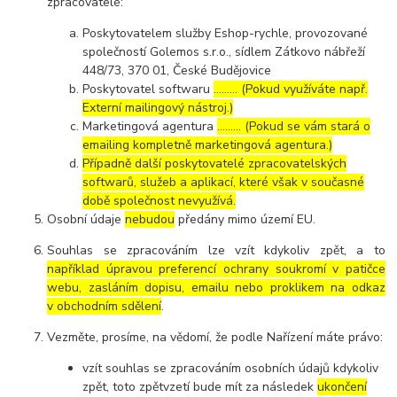
zpracovatelé:
Poskytovatelem služby Eshop-rychle, provozované
společností Golemos s.r.o., sídlem Zátkovo nábřeží
448/73, 370 01, České Budějovice
Poskytovatel softwaru
……… (Pokud využíváte např.
Externí mailingový nástroj.)
Marketingová agentura
……… (Pokud se vám stará o
emailing kompletně marketingová agentura.)
Případně další poskytovatelé zpracovatelských
softwarů, služeb a aplikací, které však v současné
době společnost nevyužívá.
Osobní údaje
nebudou
předány mimo území EU.
Souhlas se zpracováním lze vzít kdykoliv zpět, a to
například úpravou preferencí ochrany soukromí v patičce
webu, zasláním dopisu, emailu nebo proklikem na odkaz
v obchodním sdělení
.
Vezměte, prosíme, na vědomí, že podle Nařízení máte právo:
vzít souhlas se zpracováním osobních údajů kdykoliv
zpět, toto zpětvzetí bude mít za následek
ukončení