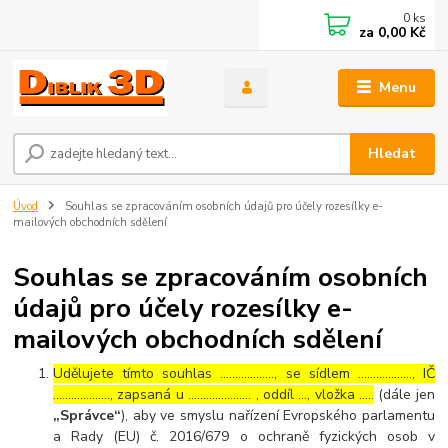
0
ks
za
0,00 Kč
Menu
Hledat
Úvod
Souhlas se zpracováním osobních údajů pro účely rozesílky e-
mailových obchodních sdělení
Souhlas se zpracováním osobních
údajů pro účely rozesílky e-
mailových obchodních sdělení
Udělujete tímto souhlas ……………..., se sídlem ………………, IČ
………………., zapsaná u ………………… , oddíl …, vložka …..
(dále jen
„Správce“
), aby ve smyslu nařízení Evropského parlamentu
a Rady (EU) č. 2016/679 o ochraně fyzických osob v