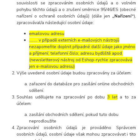
souvislosti se zpracováním osobních údajů a o volném
pohybu těchto údajů a o zrušení směrnice 95/46/ES (obecné
nařízení o ochraně osobních údajů) (dále jen
„Nařízení“
),
zpracovával/a následující osobní údaje:
emailovou adresu
……… v případě externích e-mailových nástrojů
nezapomeňte doplnit případné další údaje jako jméno
a příjmení; telefonní číslo; adresu bydliště apod.
(newsletterový nástroj od Eshop-rychle zpracovává
jen e-mailovou adresu)
Výše uvedené osobní údaje budou zpracovány za účelem:
zařazení do databáze pro zasílání online obchodních
sdělení.
Souhlas udělujete na zpracování po dobu
3 let
a to za
účelem:
zasílání obchodních sdělení, pokud tuto dobu
neprodloužíte
Zpracování osobních údajů je prováděno Správcem
osobních údajů, osobní údaje však mohou zpracovávat i tito