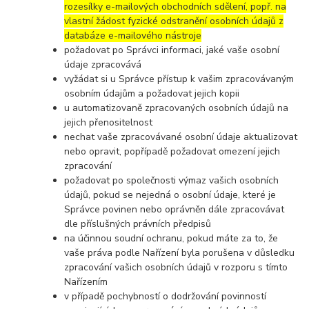
rozesílky e-mailových obchodních sdělení, popř. na
vlastní žádost fyzické odstranění osobních údajů z
databáze e-mailového nástroje
požadovat po Správci informaci, jaké vaše osobní
údaje zpracovává
vyžádat si u Správce přístup k vašim zpracovávaným
osobním údajům a požadovat jejich kopii
u automatizovaně zpracovaných osobních údajů na
jejich přenositelnost
nechat vaše zpracovávané osobní údaje aktualizovat
nebo opravit, popřípadě požadovat omezení jejich
zpracování
požadovat po společnosti výmaz vašich osobních
údajů, pokud se nejedná o osobní údaje, které je
Správce povinen nebo oprávněn dále zpracovávat
dle příslušných právních předpisů
na účinnou soudní ochranu, pokud máte za to, že
vaše práva podle Nařízení byla porušena v důsledku
zpracování vašich osobních údajů v rozporu s tímto
Nařízením
v případě pochybností o dodržování povinností