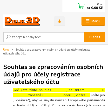
0
ks
za
0,00 Kč
Menu
Hledat
Úvod
Souhlas se zpracováním osobních údajů pro účely registrace
uživatelského účtu
Souhlas se zpracováním osobních
údajů pro účely registrace
uživatelského účtu
Udělujete tímto souhlas ……………..., se sídlem ………………, IČ
………………., zapsaná u ………………… , oddíl …, vložka …..
(dále jen
„Správce“
), aby ve smyslu nařízení Evropského parlamentu
a Rady (EU) č. 2016/679 o ochraně fyzických osob v