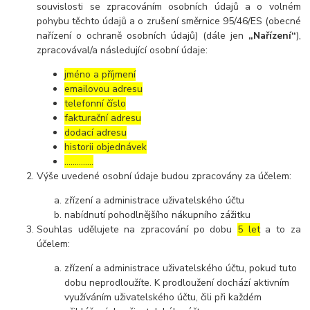
souvislosti se zpracováním osobních údajů a o volném
pohybu těchto údajů a o zrušení směrnice 95/46/ES (obecné
nařízení o ochraně osobních údajů) (dále jen
„Nařízení“
),
zpracovával/a následující osobní údaje:
jméno a příjmení
emailovou adresu
telefonní číslo
fakturační adresu
dodací adresu
historii objednávek
…………..
Výše uvedené osobní údaje budou zpracovány za účelem:
zřízení a administrace uživatelského účtu
nabídnutí pohodlnějšího nákupního zážitku
Souhlas udělujete na zpracování po dobu
5 let
a to za
účelem:
zřízení a administrace uživatelského účtu, pokud tuto
dobu neprodloužíte. K prodloužení dochází aktivním
využíváním uživatelského účtu, čili při každém