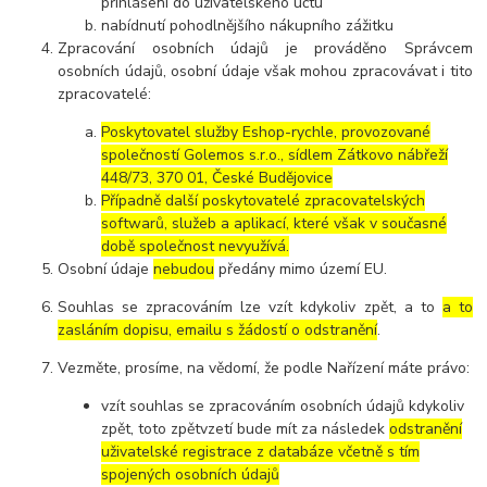
přihlášení do uživatelského účtu
nabídnutí pohodlnějšího nákupního zážitku
Zpracování osobních údajů je prováděno Správcem
osobních údajů, osobní údaje však mohou zpracovávat i tito
zpracovatelé:
Poskytovatel služby Eshop-rychle, provozované
společností Golemos s.r.o., sídlem Zátkovo nábřeží
448/73, 370 01, České Budějovice
Případně další poskytovatelé zpracovatelských
softwarů, služeb a aplikací, které však v současné
době společnost nevyužívá.
Osobní údaje
nebudou
předány mimo území EU.
Souhlas se zpracováním lze vzít kdykoliv zpět, a to
a to
zasláním dopisu, emailu s žádostí o odstranění
.
Vezměte, prosíme, na vědomí, že podle Nařízení máte právo:
vzít souhlas se zpracováním osobních údajů kdykoliv
zpět, toto zpětvzetí bude mít za následek
odstranění
uživatelské registrace z databáze včetně s tím
spojených osobních údajů