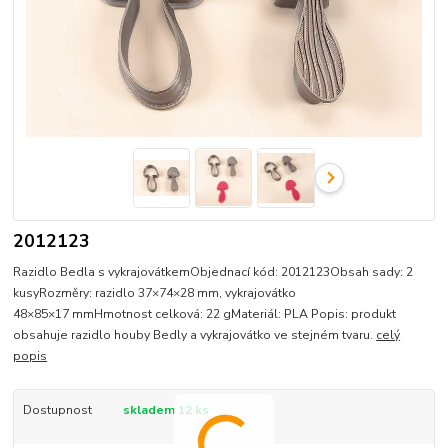
2012123
Razidlo Bedla s vykrajovátkemObjednací kód: 2012123Obsah sady: 2
kusyRozměry: razidlo 37×74×28 mm, vykrajovátko
48×85×17 mmHmotnost celková: 22 gMateriál: PLA Popis: produkt
obsahuje razidlo houby Bedly a vykrajovátko ve stejném tvaru.
celý
popis
Dostupnost
skladem 12 ks