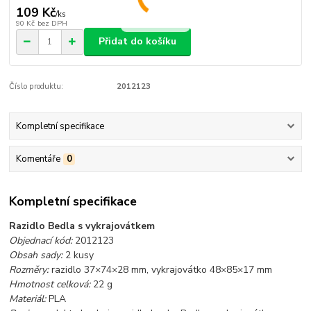
109 Kč
/
ks
90 Kč
bez DPH
Přidat do košíku
Číslo produktu:
2012123
Kompletní specifikace
Komentáře
0
Kompletní specifikace
Razidlo Bedla s vykrajovátkem
Objednací kód:
2012123
Obsah sady:
2 kusy
Rozměry:
razidlo 37×74×28
mm, vykrajovátko 48×85×17
mm
Hmotnost celková:
22
g
Materiál:
PLA