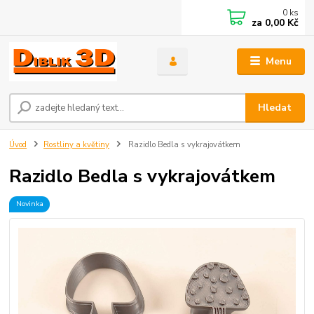
0
ks
za
0,00 Kč
Menu
Hledat
Úvod
Rostliny a květiny
Razidlo Bedla s vykrajovátkem
Razidlo Bedla s vykrajovátkem
Novinka